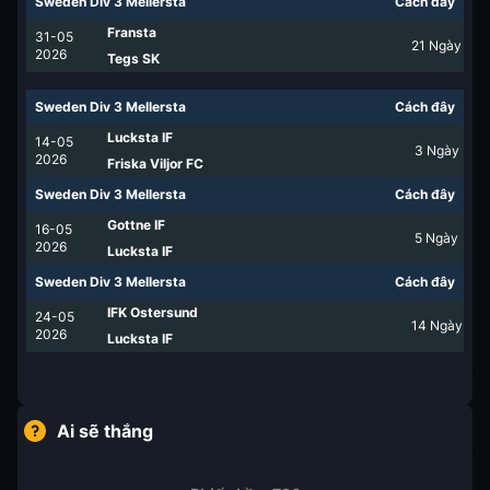
Sweden Div 3 Mellersta
Cách đây
Fransta
31-05
21
Ngày
2026
Tegs SK
Sweden Div 3 Mellersta
Cách đây
Lucksta IF
14-05
3
Ngày
2026
Friska Viljor FC
Sweden Div 3 Mellersta
Cách đây
Gottne IF
16-05
5
Ngày
2026
Lucksta IF
Sweden Div 3 Mellersta
Cách đây
IFK Ostersund
24-05
14
Ngày
2026
Lucksta IF
Ai sẽ thắng