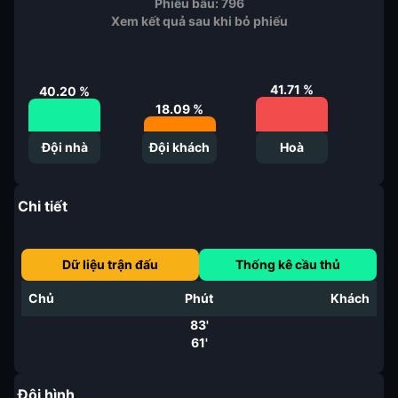
Phiếu bầu:
796
Xem kết quả sau khi bỏ phiếu
41.71
%
40.20
%
18.09
%
Đội nhà
Đội khách
Hoà
Chi tiết
Dữ liệu trận đấu
Thống kê cầu thủ
Chủ
Phút
Khách
83'
61'
Đội hình