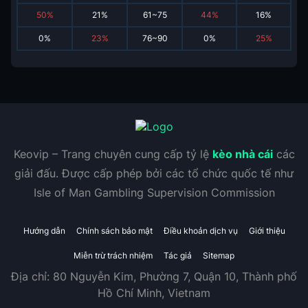
50
%
21
%
61~75
44
%
16
%
0
%
23
%
76~90
0
%
25
%
Keovip – Trang chuyên cung cấp tỷ lệ
kèo nhà cái
các
giải đấu. Được cấp phép bởi các tổ chức quốc tế như
Isle of Man Gambling Supervision Commission
Hướng dẫn
Chính sách bảo mật
Điều khoản dịch vụ
Giới thiệu
Miễn trừ trách nhiệm
Tác giả
Sitemap
Địa chỉ:
80 Nguyễn Kim, Phường 7, Quận 10, Thành phố
Hồ Chí Minh, Vietnam