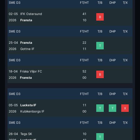
SWE D3
FT/HT
T/B
DHP
T/X
02-05
IFK Ostersund
4
1
B
2026
Fransta
1
0
SWE D3
FT/HT
T/B
DHP
T/X
25-04
Fransta
2
2
T
2026
Gottne IF
1
1
SWE D3
FT/HT
T/B
DHP
T/X
18-04
Friska Viljor FC
5
2
B
2026
Fransta
0
0
SWE D3
FT/HT
T/B
DHP
T/X
05-05
Lucksta IF
1
1
T
T
X
2026
Kubikenborgs IF
0
0
SWE D3
FT/HT
T/B
DHP
T/X
26-04
Tegs SK
1
0
T