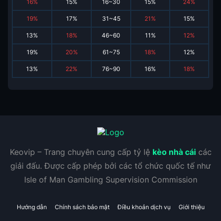
16
%
15
%
16~30
15
%
24
%
19
%
17
%
31~45
21
%
15
%
13
%
18
%
46~60
11
%
12
%
19
%
20
%
61~75
18
%
12
%
13
%
22
%
76~90
16
%
18
%
Keovip – Trang chuyên cung cấp tỷ lệ
kèo nhà cái
các
giải đấu. Được cấp phép bởi các tổ chức quốc tế như
Isle of Man Gambling Supervision Commission
Hướng dẫn
Chính sách bảo mật
Điều khoản dịch vụ
Giới thiệu