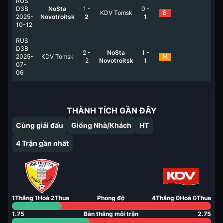
RUS
D3B
NoSta
1
-
0
-
KDV Tomsk
B
2025-
Novotroitsk
2
1
10-12
RUS
D3B
2
-
NoSta
1
-
2025-
KDV Tomsk
H
2
Novotroitsk
1
07-
06
THÀNH TÍCH GẦN ĐÂY
Cùng giải đấu
Giống Nhà/Khách
HT
4
Trận gần nhất
1
Thắng
1
Hoà
2
Thua
Phong độ
4
Thắng
0
Hoà
0
Thua
1.75
Bàn thắng mỗi trận
2.75