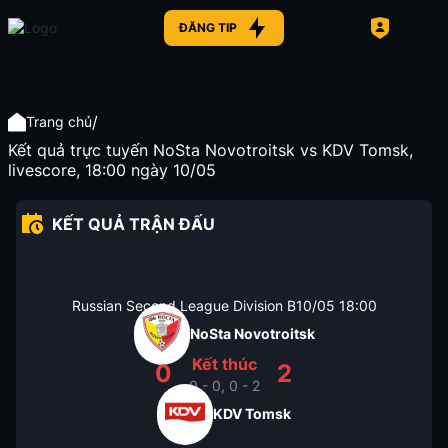
ĐĂNG TIP
/
Trang chủ
Kết quả trực tuyến NoSta Novotroitsk vs KDV Tomsk,
livescore, 18:00 ngày 10/05
KẾT QUẢ TRẬN ĐẤU
Russian Second League Division B
10/05
18:00
NoSta Novotroitsk
Kết thúc
0
2
0 - 0, 0 - 2
KDV Tomsk