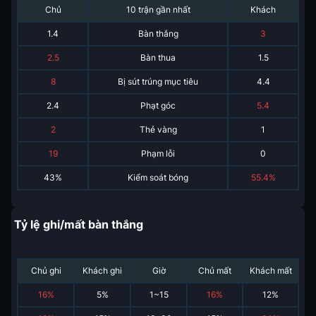
Chủ
10 trận gần nhất
Khách
1.4
Bàn thắng
3
2.5
Bàn thua
1.5
8
Bị sút trúng mục tiêu
4.4
2.4
Phạt góc
5.4
2
Thẻ vàng
1
19
Phạm lỗi
0
43%
Kiểm soát bóng
55.4%
Tỷ lệ ghi/mất bàn thắng
Chủ ghi
Khách ghi
Giờ
Chủ mất
Khách mất
16
%
5
%
1~15
16
%
12
%