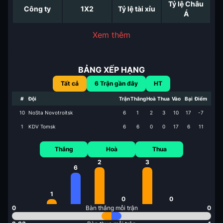
Tỷ lệ Châu
Công ty
1X2
Tỷ lệ tài xỉu
Á
Xem thêm
BẢNG XẾP HẠNG
Tất cả
6
Trận gần đây
HT
#
Đội
Trận
Thắng
Hoà
Thua
Vào
Bại
Điểm
10
NoSta Novotroitsk
6
1
2
3
10
17
-7
1
KDV Tomsk
6
6
0
0
17
6
11
Thắng
Hoà
Thua
2
3
6
1
0
0
0
Bàn thắng mỗi trận
0