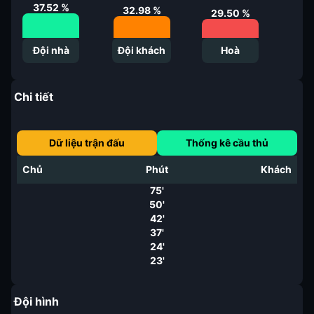
37.52
%
32.98
%
29.50
%
Đội nhà
Đội khách
Hoà
Chi tiết
Dữ liệu trận đấu
Thống kê cầu thủ
Chủ
Phút
Khách
75'
50'
42'
37'
24'
23'
Đội hình