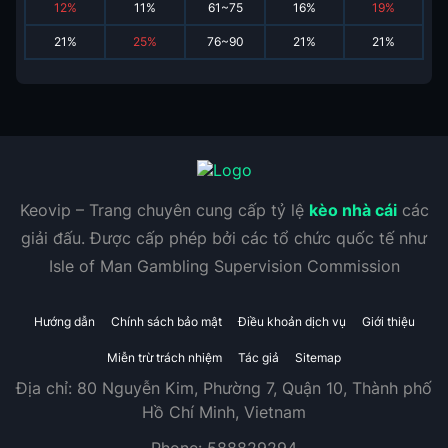
12
%
11
%
61~75
16
%
19
%
21
%
25
%
76~90
21
%
21
%
Keovip – Trang chuyên cung cấp tỷ lệ
kèo nhà cái
các
giải đấu. Được cấp phép bởi các tổ chức quốc tế như
Isle of Man Gambling Supervision Commission
Hướng dẫn
Chính sách bảo mật
Điều khoản dịch vụ
Giới thiệu
Miễn trừ trách nhiệm
Tác giả
Sitemap
Địa chỉ:
80 Nguyễn Kim, Phường 7, Quận 10, Thành phố
Hồ Chí Minh, Vietnam