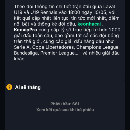
Theo dõi thông tin chi tiết trận đấu giữa Laval
U19 và U19 Rennais vào 18:00 ngày 10/05, với
kết quả cập nhật liên tục, tin tức mới nhất, điểm
nổi bật và thống kê đối đầu,
keonhacai
.
KeovipPro
cung cấp tỷ số trực tiếp từ hơn 1.000
giải đấu toàn cầu, bao gồm tất cả các đội bóng
trên thế giới, cùng các giải đấu hàng đầu như
Serie A, Copa Libertadores, Champions League,
Bundesliga, Premier League,… và nhiều giải đấu
khác.
Ai sẽ thắng
Phiếu bầu:
661
Xem kết quả sau khi bỏ phiếu