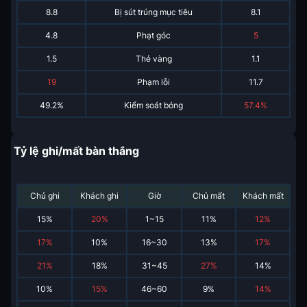
8.8
Bị sút trúng mục tiêu
8.1
4.8
Phạt góc
5
1.5
Thẻ vàng
1.1
19
Phạm lỗi
11.7
49.2%
Kiểm soát bóng
57.4%
Tỷ lệ ghi/mất bàn thắng
Chủ ghi
Khách ghi
Giờ
Chủ mất
Khách mất
15
%
20
%
1~15
11
%
12
%
17
%
10
%
16~30
13
%
17
%
21
%
18
%
31~45
27
%
14
%
10
%
15
%
46~60
9
%
14
%