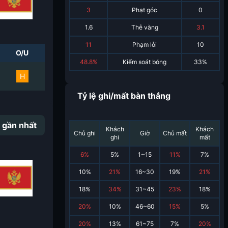
3
Phạt góc
0
1.6
Thẻ vàng
3.1
11
Phạm lỗi
10
O/U
48.8%
Kiểm soát bóng
33%
H
Tỷ lệ ghi/mất bàn thắng
 gần nhất
Khách
Khách
Chủ ghi
Giờ
Chủ mất
ghi
mất
6
%
5
%
1~15
11
%
7
%
10
%
21
%
16~30
19
%
21
%
18
%
34
%
31~45
23
%
18
%
20
%
10
%
46~60
15
%
5
%
20
%
13
%
61~75
7
%
20
%