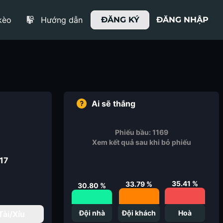
kèo
Hướng dẫn
ĐĂNG KÝ
ĐĂNG NHẬP
Ai sẽ thắng
Phiếu bầu:
1169
Xem kết quả sau khi bỏ phiếu
17
35.41
%
33.79
%
30.80
%
Đội nhà
Đội khách
Hoà
Tài/Xỉu