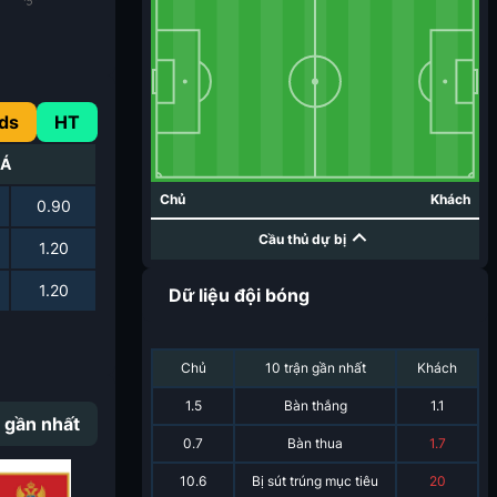
ds
HT
 Á
Chủ
Khách
0.90
Cầu thủ dự bị
1.20
1.20
Dữ liệu đội bóng
Chủ
10 trận gần nhất
Khách
1.5
Bàn thắng
1.1
 gần nhất
0.7
Bàn thua
1.7
10.6
Bị sút trúng mục tiêu
20