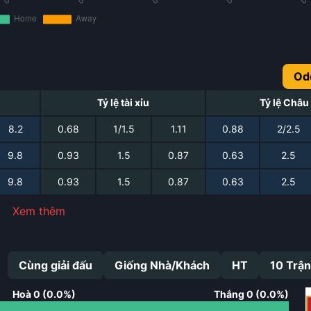
Od
Tỷ lệ tài xỉu
Tỷ lệ Châu
8.2
0.68
1/1.5
1.11
0.88
2/2.5
9.8
0.93
1.5
0.87
0.63
2.5
9.8
0.93
1.5
0.87
0.63
2.5
Xem thêm
Cùng giải đấu
Giống Nhà/Khách
HT
10
Trận
Hoà
0
(
0.0
%)
Thắng
0
(
0.0
%)