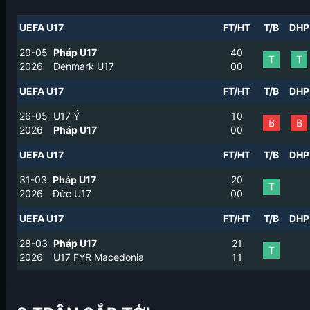
UEFA U17
FT/HT
T/B
DHP
29-05
Pháp U17
4
0
T
T
2026
Denmark U17
0
0
UEFA U17
FT/HT
T/B
DHP
26-05
U17 Ý
1
0
B
B
2026
Pháp U17
0
0
UEFA U17
FT/HT
T/B
DHP
31-03
Pháp U17
2
0
T
2026
Đức U17
0
0
UEFA U17
FT/HT
T/B
DHP
28-03
Pháp U17
2
1
T
2026
U17 FYR Macedonia
1
1