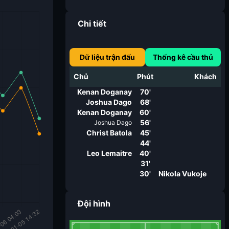
Chi tiết
Dữ liệu trận đấu
Thống kê cầu thủ
Chủ
Phút
Khách
Kenan Doganay
70'
Joshua Dago
68'
Kenan Doganay
60'
56'
Joshua Dago
Christ Batola
45'
44'
Leo Lemaitre
40'
31'
30'
Nikola Vukoje
Đội hình