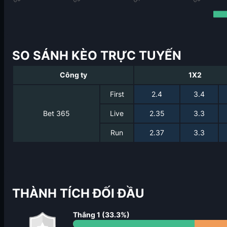
SO SÁNH KÈO TRỰC TUYẾN
Công ty
1X2
First
2.4
3.4
Bet 365
Live
2.35
3.3
Run
2.37
3.3
THÀNH TÍCH ĐỐI ĐẦU
Thắng
1
(
33.3
%)