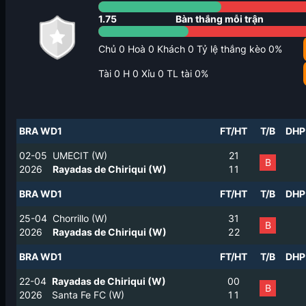
1.75
Bàn thắng mỗi trận
Chủ
0
Hoà
0
Khách
0
Tỷ lệ thắng kèo
0
%
Tài
0
H
0
Xỉu
0
TL tài
0
%
BRA WD1
FT/HT
T/B
DHP
02-05
UMECIT (W)
2
1
B
2026
Rayadas de Chiriqui (W)
1
1
BRA WD1
FT/HT
T/B
DHP
25-04
Chorrillo (W)
3
1
B
2026
Rayadas de Chiriqui (W)
2
2
BRA WD1
FT/HT
T/B
DHP
22-04
Rayadas de Chiriqui (W)
0
0
B
2026
Santa Fe FC (W)
1
1