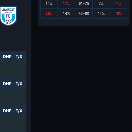
14
%
17
%
61~75
7
%
11
%
28
%
14
%
76~90
14
%
19
%
DHP
T/X
DHP
T/X
DHP
T/X