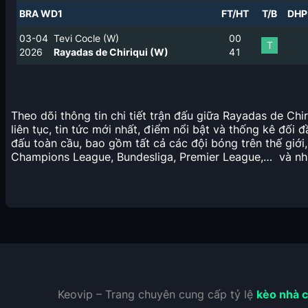
BRA WD1
FT/HT
T/B
DHP
03-04
Tevi Cocle (W)
0
0
T
2026
Rayadas de Chiriqui (W)
4
1
Theo dõi thông tin chi tiết trận đấu giữa Rayadas de Ch
liên tục, tin tức mới nhất, điểm nổi bật và thống kê đối 
đấu toàn cầu, bao gồm tất cả các đội bóng trên thế giới
Champions League, Bundesliga, Premier League,… và nhi
Keovip – Trang chuyên cung cấp tỷ lệ
kèo nhà c