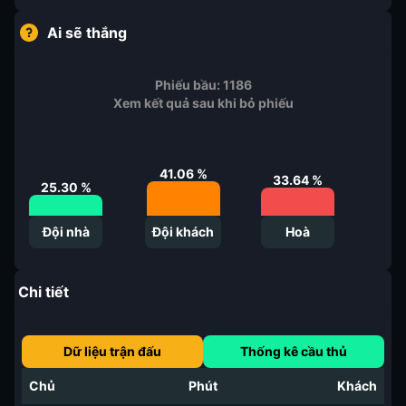
Ai sẽ thắng
Phiếu bầu:
1186
Xem kết quả sau khi bỏ phiếu
41.06
%
33.64
%
25.30
%
Đội nhà
Đội khách
Hoà
Chi tiết
Dữ liệu trận đấu
Thống kê cầu thủ
Chủ
Phút
Khách