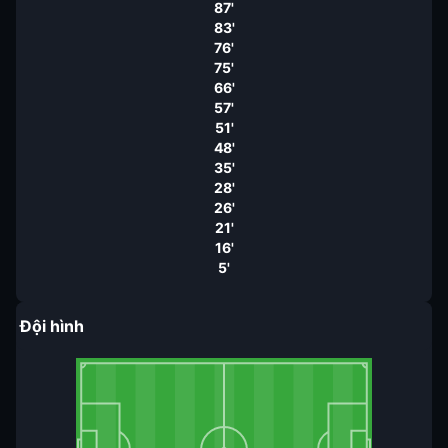
87'
83'
76'
75'
66'
57'
51'
48'
35'
28'
26'
21'
16'
5'
Đội hình