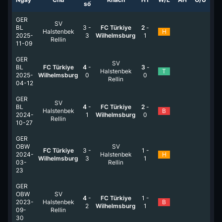
số
GER
SV
BL
3
-
FC Türkiye
2
-
Halstenbek
H
2025-
3
Wilhelmsburg
1
Rellin
11-09
GER
SV
BL
FC Türkiye
4
-
3
-
Halstenbek
T
2025-
Wilhelmsburg
0
0
Rellin
04-12
GER
SV
BL
4
-
FC Türkiye
2
-
Halstenbek
B
2024-
1
Wilhelmsburg
0
Rellin
10-27
GER
OBW
SV
FC Türkiye
3
-
1
-
2024-
Halstenbek
H
Wilhelmsburg
3
1
03-
Rellin
23
GER
OBW
SV
4
-
FC Türkiye
1
-
2023-
Halstenbek
B
2
Wilhelmsburg
1
09-
Rellin
30