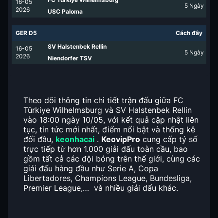
16-05
5
Ngày
2026
USC Paloma
GER D5
Cách đây
SV Halstenbek Rellin
16-05
5
Ngày
2026
Niendorfer TSV
Theo dõi thông tin chi tiết trận đấu giữa FC
Türkiye Wilhelmsburg và SV Halstenbek Rellin
vào 18:00 ngày 10/05, với kết quả cập nhật liên
tục, tin tức mới nhất, điểm nổi bật và thống kê
đối đầu,
keonhacai
.
KeovipPro
cung cấp tỷ số
trực tiếp từ hơn 1.000 giải đấu toàn cầu, bao
gồm tất cả các đội bóng trên thế giới, cùng các
giải đấu hàng đầu như Serie A, Copa
Libertadores, Champions League, Bundesliga,
Premier League,… và nhiều giải đấu khác.