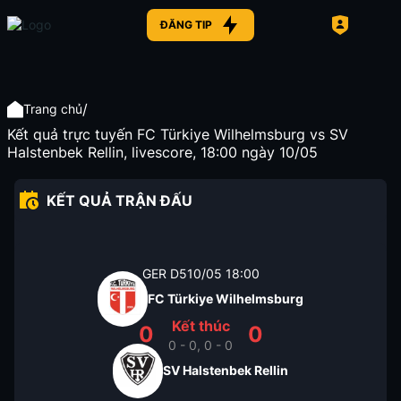
ĐĂNG TIP
/
Trang chủ
Kết quả trực tuyến FC Türkiye Wilhelmsburg vs SV
Halstenbek Rellin, livescore, 18:00 ngày 10/05
KẾT QUẢ TRẬN ĐẤU
GER D5
10/05
18:00
FC Türkiye Wilhelmsburg
Kết thúc
0
0
0 - 0, 0 - 0
SV Halstenbek Rellin