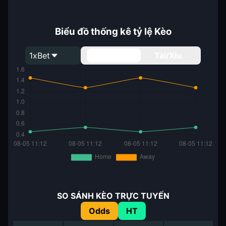
Biểu đồ thống kê tỷ lệ Kèo
1xBet
Handicap
Tài/Xỉu
SO SÁNH KÈO TRỰC TUYẾN
Odds
HT