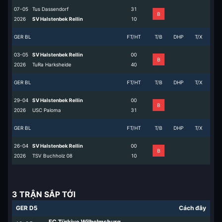
07-05
Tus Dassendorf
3
1
B
2026
SV Halstenbek Rellin
1
0
GER BL
FT/HT
T/B
DHP
T/X
03-05
SV Halstenbek Rellin
0
0
B
2026
TuRa Harksheide
4
0
GER BL
FT/HT
T/B
DHP
T/X
29-04
SV Halstenbek Rellin
0
0
B
2026
USC Paloma
3
1
GER BL
FT/HT
T/B
DHP
T/X
26-04
SV Halstenbek Rellin
0
0
B
2026
TSV Buchholz 08
1
0
3 TRẬN SẮP TỚI
GER D5
Cách đây
FC Türkiye Wilhelmsburg