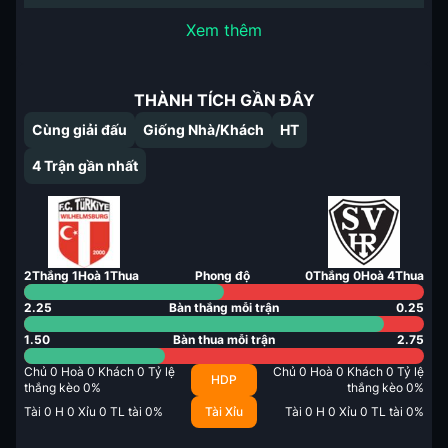
Xem thêm
THÀNH TÍCH GẦN ĐÂY
Cùng giải đấu
Giống Nhà/Khách
HT
4
Trận gần nhất
2
Thắng
1
Hoà
1
Thua
Phong độ
0
Thắng
0
Hoà
4
Thua
2.25
Bàn thắng mỗi trận
0.25
1.50
Bàn thua mỗi trận
2.75
Chủ
0
Hoà
0
Khách
0
Tỷ lệ
Chủ
0
Hoà
0
Khách
0
Tỷ lệ
HDP
thắng kèo
0
%
thắng kèo
0
%
Tài
0
H
0
Xỉu
0
TL tài
0
%
Tài Xỉu
Tài
0
H
0
Xỉu
0
TL tài
0
%