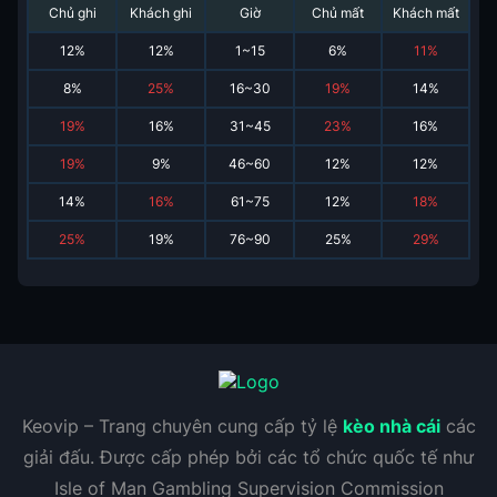
Chủ ghi
Khách ghi
Giờ
Chủ mất
Khách mất
12
%
12
%
1~15
6
%
11
%
8
%
25
%
16~30
19
%
14
%
19
%
16
%
31~45
23
%
16
%
19
%
9
%
46~60
12
%
12
%
14
%
16
%
61~75
12
%
18
%
25
%
19
%
76~90
25
%
29
%
Keovip – Trang chuyên cung cấp tỷ lệ
kèo nhà cái
các
giải đấu. Được cấp phép bởi các tổ chức quốc tế như
Isle of Man Gambling Supervision Commission