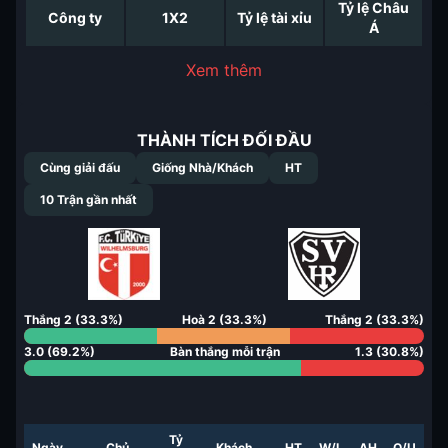
Tỷ lệ Châu
Công ty
1X2
Tỷ lệ tài xỉu
Á
Xem thêm
THÀNH TÍCH ĐỐI ĐẦU
Cùng giải đấu
Giống Nhà/Khách
HT
10
Trận gần nhất
Thắng
2
(
33.3
%)
Hoà
2
(
33.3
%)
Thắng
2
(
33.3
%)
3.0
(
69.2
%)
Bàn thắng mỗi trận
1.3
(
30.8
%)
Tỷ
Ngày
Chủ
Khách
HT
W/L
AH
O/U