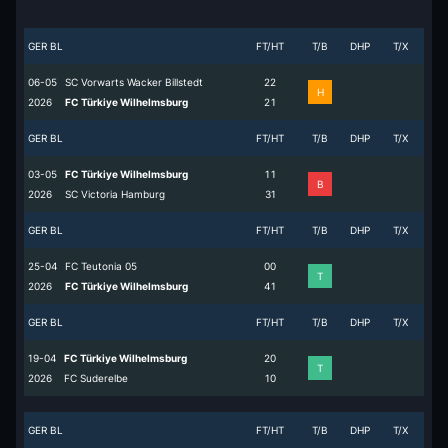
GER BL
FT/HT
T/B
DHP
T/X
06-05
SC Vorwarts Wacker Billstedt
2
2
H
2026
FC Türkiye Wilhelmsburg
2
1
GER BL
FT/HT
T/B
DHP
T/X
03-05
FC Türkiye Wilhelmsburg
1
1
B
2026
SC Victoria Hamburg
3
1
GER BL
FT/HT
T/B
DHP
T/X
25-04
FC Teutonia 05
0
0
T
2026
FC Türkiye Wilhelmsburg
4
1
GER BL
FT/HT
T/B
DHP
T/X
19-04
FC Türkiye Wilhelmsburg
2
0
T
2026
FC Suderelbe
1
0
GER BL
FT/HT
T/B
DHP
T/X