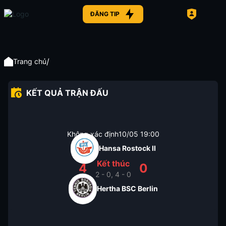
ĐĂNG TIP
/
Trang chủ
KẾT QUẢ TRẬN ĐẤU
Không xác định
10/05
19:00
Hansa Rostock II
Kết thúc
4
0
2 - 0, 4 - 0
Hertha BSC Berlin