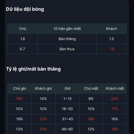
Dữ liệu đội bóng
Chủ
10 trận gần nhất
Khách
1.8
Bàn thắng
1.3
0.7
Bàn thua
1.9
Tỷ lệ ghi/mất bàn thắng
Chủ ghi
Khách ghi
Giờ
Chủ mất
Khách mất
18
%
14
%
1~15
8
%
20
%
10
%
10
%
16~30
10
%
11
%
19
%
22
%
31~45
19
%
16
%
13
%
14
%
46~60
12
%
18
%