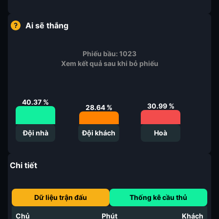
Ai sẽ thắng
Phiếu bầu:
1023
Xem kết quả sau khi bỏ phiếu
40.37
%
30.99
%
28.64
%
Đội nhà
Đội khách
Hoà
Chi tiết
Dữ liệu trận đấu
Thống kê cầu thủ
Chủ
Phút
Khách