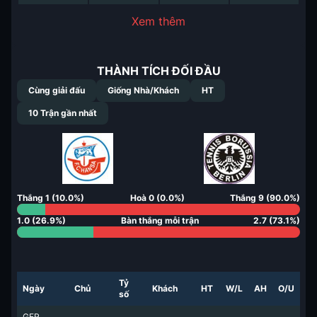
Xem thêm
THÀNH TÍCH ĐỐI ĐẦU
Cùng giải đấu
Giống Nhà/Khách
HT
10
Trận gần nhất
Thắng
1
(
10.0
%)
Hoà
0
(
0.0
%)
Thắng
9
(
90.0
%)
1.0
(
26.9
%)
Bàn thắng mỗi trận
2.7
(
73.1
%)
Tỷ
Ngày
Chủ
Khách
HT
W/L
AH
O/U
số
GER