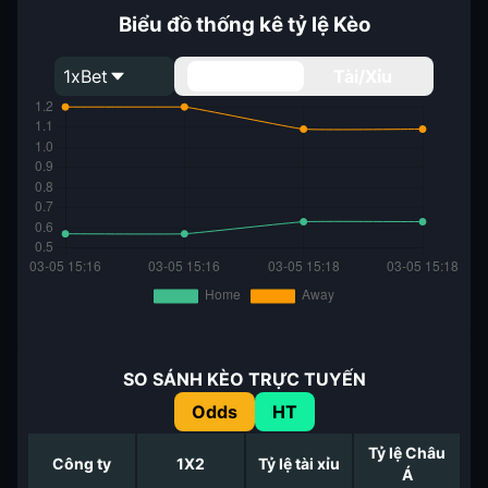
Biểu đồ thống kê tỷ lệ Kèo
1xBet
Handicap
Tài/Xỉu
SO SÁNH KÈO TRỰC TUYẾN
Odds
HT
Tỷ lệ Châu
Công ty
1X2
Tỷ lệ tài xỉu
Á