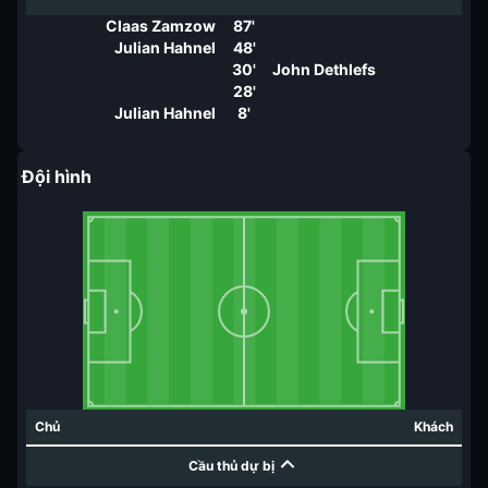
Claas Zamzow
87'
Julian Hahnel
48'
30'
John Dethlefs
28'
Julian Hahnel
8'
Đội hình
Chủ
Khách
Cầu thủ dự bị