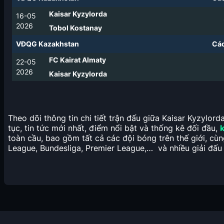
Kaisar Kyzylorda
16-05
2026
Tobol Kostanay
VĐQG Kazakhstan
Các
FC Kairat Almaty
22-05
2026
Kaisar Kyzylorda
Theo dõi thông tin chi tiết trận đấu giữa Kaisar Kyzylor
tục, tin tức mới nhất, điểm nổi bật và thống kê đối đầu,
k
toàn cầu, bao gồm tất cả các đội bóng trên thế giới, cù
League, Bundesliga, Premier League,… và nhiều giải đấu