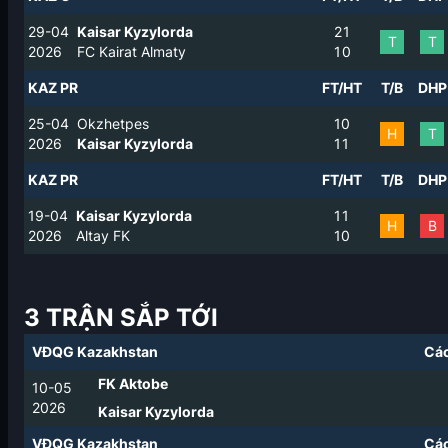
29-04
Kaisar Kyzylorda
2
1
T
T
2026
FC Kairat Almaty
1
0
KAZ PR
FT/HT
T/B
DHP
25-04
Okzhetpes
1
0
H
T
2026
Kaisar Kyzylorda
1
1
KAZ PR
FT/HT
T/B
DHP
19-04
Kaisar Kyzylorda
1
1
H
B
2026
Altay FK
1
0
3 TRẬN SẮP TỚI
VĐQG Kazakhstan
Các
FK Aktobe
10-05
2026
Kaisar Kyzylorda
VĐQG Kazakhstan
Các