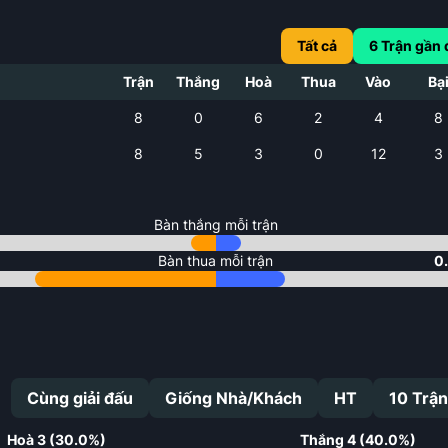
Tất cả
6
Trận gần 
Trận
Thắng
Hoà
Thua
Vào
Bạ
8
0
6
2
4
8
8
5
3
0
12
3
Bàn thắng mỗi trận
Bàn thua mỗi trận
0
Cùng giải đấu
Giống Nhà/Khách
HT
10
Trận
Hoà
3
(
30.0
%)
Thắng
4
(
40.0
%)