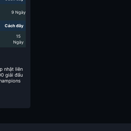
9
Ngày
Cách đây
15
Ngày
p nhật liên
00 giải đấu
Champions