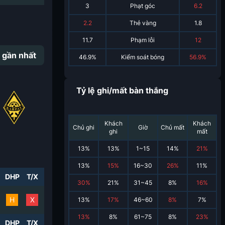
3
Phạt góc
6.2
2.2
Thẻ vàng
1.8
11.7
Phạm lỗi
12
 gần nhất
46.9%
Kiểm soát bóng
56.9%
Tỷ lệ ghi/mất bàn thắng
Khách
Khách
Chủ ghi
Giờ
Chủ mất
ghi
mất
13
%
13
%
1~15
14
%
21
%
13
%
15
%
16~30
26
%
11
%
DHP
T/X
30
%
21
%
31~45
8
%
16
%
H
X
13
%
17
%
46~60
8
%
7
%
13
%
8
%
61~75
8
%
23
%
DHP
T/X