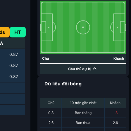
ds
HT
 Á
0.87
Chủ
Khách
0.87
Cầu thủ dự bị
0.87
Dữ liệu đội bóng
Chủ
10 trận gần nhất
Khách
0.8
Bàn thắng
1.8
2.6
Bàn thua
2.6