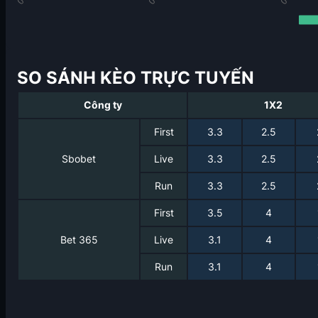
SO SÁNH KÈO TRỰC TUYẾN
Công ty
1X2
First
3.3
2.5
Sbobet
Live
3.3
2.5
Run
3.3
2.5
First
3.5
4
Bet 365
Live
3.1
4
Run
3.1
4