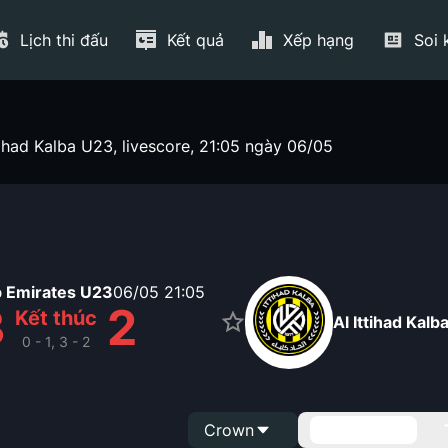
Lịch thi đấu
Kết quả
Xếp hạng
Soi 
ihad Kalba U23, livescore, 21:05 ngày 06/05
b Emirates U23
06/05
21:05
3
2
Kết thúc
Al Ittihad Kal
0 - 1, 3 - 2
Crown
Handicap