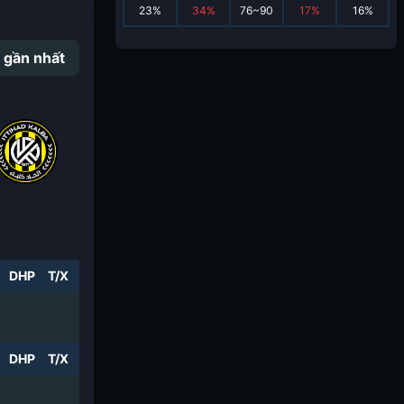
23
%
34
%
76~90
17
%
16
%
 gần nhất
DHP
T/X
DHP
T/X