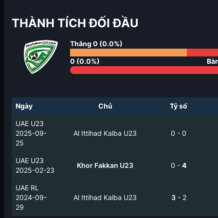
THÀNH TÍCH ĐỐI ĐẦU
Thắng
0
(
0.0
%)
0
(
0.0
%)
Bàn
Ngày
Chủ
Tỷ số
UAE U23
2025-09-
Al Ittihad Kalba U23
0
-
0
25
UAE U23
Khor Fakkan U23
0
-
4
2025-02-23
UAE RL
2024-09-
Al Ittihad Kalba U23
3
-
2
29