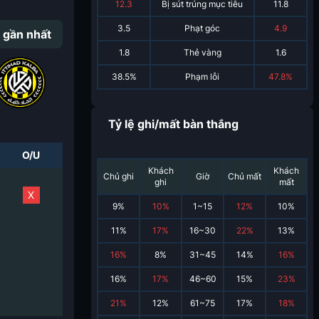
12.3
Bị sút trúng mục tiêu
11.8
3.5
Phạt góc
4.9
 gần nhất
1.8
Thẻ vàng
1.6
38.5%
Phạm lỗi
47.8%
Tỷ lệ ghi/mất bàn thắng
O/U
Khách
Khách
Chủ ghi
Giờ
Chủ mất
ghi
mất
X
9
%
10
%
1~15
12
%
10
%
11
%
17
%
16~30
22
%
13
%
16
%
8
%
31~45
14
%
16
%
16
%
17
%
46~60
15
%
23
%
21
%
12
%
61~75
17
%
18
%