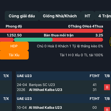
Cùng giải đấu
Giống Nhà/Khách
HT
4
Trận
Phong độ
0
Thắng
0
Hoà
4
Thua
1.25
2.50
Bàn thua mỗi trận
3.25
HDP
Chủ
0
Hoà
0
Khách
1
Tỷ lệ thắng kèo
0
%
Tài Xỉu
Tài
1
H
0
Xỉu
0
TL tài
100
%
T/X
UAE U23
FT/HT
T/B
24-04
Baniyas SC U23
4
1
B
2026
Al Ittihad Kalba U23
3
1
T/X
UAE U23
FT/HT
T/B
10-04
Al Ittihad Kalba U23
0
0
B