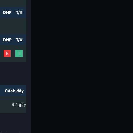
DHP
T/X
DHP
T/X
B
T
Cách đây
6
Ngày