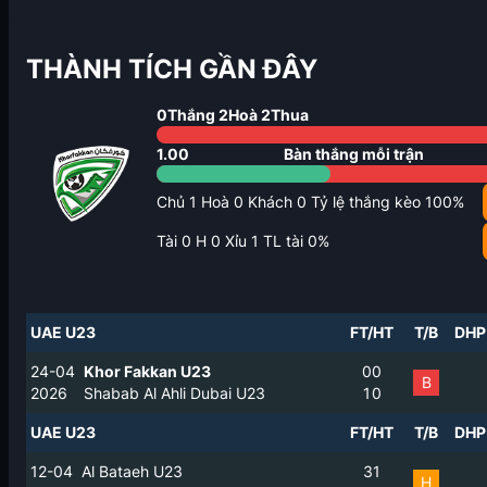
THÀNH TÍCH GẦN ĐÂY
0
Thắng
2
Hoà
2
Thua
1.00
Bàn thắng mỗi trận
Chủ
1
Hoà
0
Khách
0
Tỷ lệ thắng kèo
100
%
Tài
0
H
0
Xỉu
1
TL tài
0
%
UAE U23
FT/HT
T/B
DHP
24-04
Khor Fakkan U23
0
0
B
2026
Shabab Al Ahli Dubai U23
1
0
UAE U23
FT/HT
T/B
DHP
12-04
Al Bataeh U23
3
1
H