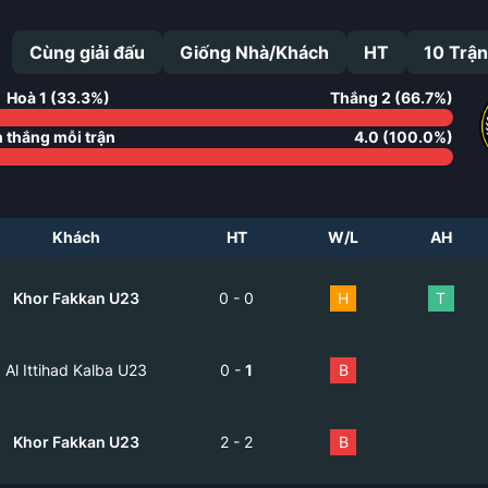
Cùng giải đấu
Giống Nhà/Khách
HT
10
Trận
Hoà
1
(
33.3
%)
Thắng
2
(
66.7
%)
 thắng mỗi trận
4.0
(
100.0
%)
Khách
HT
W/L
AH
Khor Fakkan U23
0
-
0
H
T
Al Ittihad Kalba U23
0
-
1
B
Khor Fakkan U23
2
-
2
B