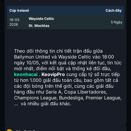
Cúp Ireland
Cách đây
Wayside Celtic
16-05
5
Ngày
2026
St. Mochtas
Theo dõi thông tin chi tiết trận đấu giữa
Ballymun United và Wayside Celtic vào 18:00
ngày 10/05, với kết quả cập nhật liên tục, tin tức
mới nhất, điểm nổi bật và thống kê đối đầu,
keonhacai
.
KeovipPro
cung cấp tỷ số trực tiếp
từ hơn 1.000 giải đấu toàn cầu, bao gồm tất cả
các đội bóng trên thế giới, cùng các giải đấu
hàng đầu như Serie A, Copa Libertadores,
Champions League, Bundesliga, Premier League,
… và nhiều giải đấu khác.