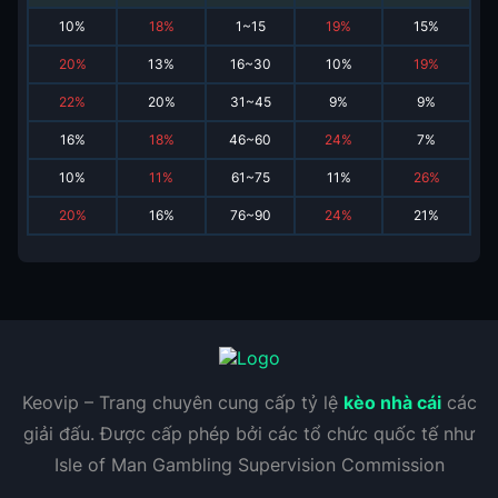
10
%
18
%
1~15
19
%
15
%
20
%
13
%
16~30
10
%
19
%
22
%
20
%
31~45
9
%
9
%
16
%
18
%
46~60
24
%
7
%
10
%
11
%
61~75
11
%
26
%
20
%
16
%
76~90
24
%
21
%
Keovip – Trang chuyên cung cấp tỷ lệ
kèo nhà cái
các
giải đấu. Được cấp phép bởi các tổ chức quốc tế như
Isle of Man Gambling Supervision Commission