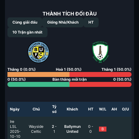
THÀNH TÍCH ĐỐI ĐẦU
Cùng giải đấu
Giống Nhà/Khách
HT
10
Trận gần nhất
Thắng
0
(
0.0
%)
Hoà
1
(
50.0
%)
Thắng
1
(
50.0
%)
0
(
50.0
%)
Bàn thắng mỗi trận
0
(
50.0
%)
Tỷ
Ngày
Chủ
Khách
HT
W/L
AH
O/U
số
Ire
LSL
Wayside
2
-
Ballymun
0
-
B
2025-
Celtic
1
United
0
10-10