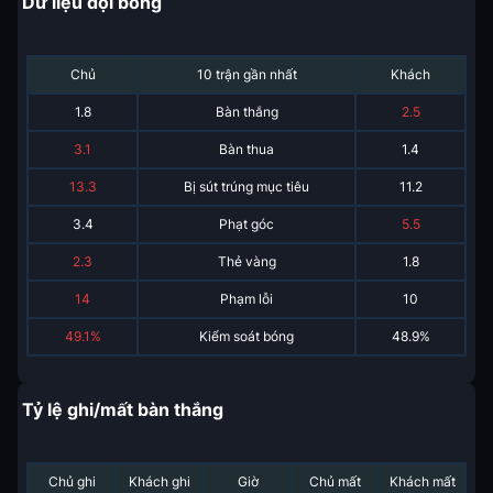
Dữ liệu đội bóng
Chủ
10 trận gần nhất
Khách
1.8
Bàn thắng
2.5
3.1
Bàn thua
1.4
13.3
Bị sút trúng mục tiêu
11.2
3.4
Phạt góc
5.5
2.3
Thẻ vàng
1.8
14
Phạm lỗi
10
49.1%
Kiểm soát bóng
48.9%
Tỷ lệ ghi/mất bàn thắng
Chủ ghi
Khách ghi
Giờ
Chủ mất
Khách mất