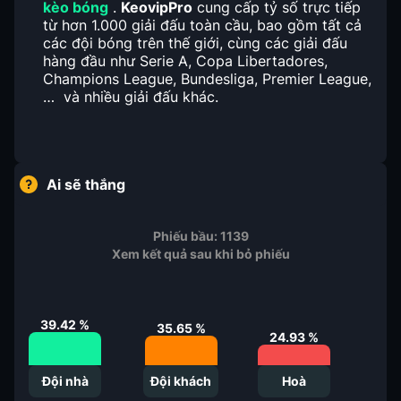
kèo bóng
.
KeovipPro
cung cấp tỷ số trực tiếp
từ hơn 1.000 giải đấu toàn cầu, bao gồm tất cả
các đội bóng trên thế giới, cùng các giải đấu
hàng đầu như Serie A, Copa Libertadores,
Champions League, Bundesliga, Premier League,
… và nhiều giải đấu khác.
Ai sẽ thắng
Phiếu bầu:
1139
Xem kết quả sau khi bỏ phiếu
39.42
%
35.65
%
24.93
%
Đội nhà
Đội khách
Hoà