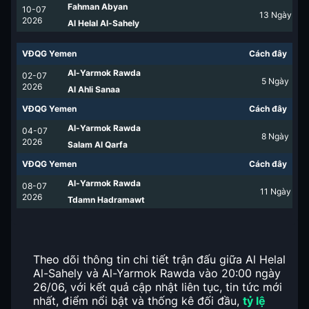
Fahman Abyan
10-07
13
Ngày
2026
Al Helal Al-Sahely
VĐQG Yemen
Cách đây
Al-Yarmok Rawda
02-07
5
Ngày
2026
Al Ahli Sanaa
VĐQG Yemen
Cách đây
Al-Yarmok Rawda
04-07
8
Ngày
2026
Salam Al Qarfa
VĐQG Yemen
Cách đây
Al-Yarmok Rawda
08-07
11
Ngày
2026
Tdamn Hadramawt
Theo dõi thông tin chi tiết trận đấu giữa Al Helal
Al-Sahely và Al-Yarmok Rawda vào 20:00 ngày
26/06, với kết quả cập nhật liên tục, tin tức mới
nhất, điểm nổi bật và thống kê đối đầu,
tỷ lệ