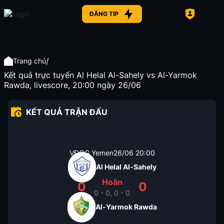
ĐĂNG TIP
/
Trang chủ
Kết quả trực tuyến Al Helal Al-Sahely vs Al-Yarmok
Rawda, livescore, 20:00 ngày 26/06
KẾT QUẢ TRẬN ĐẤU
VĐQG Yemen
26/06
20:00
Al Helal Al-Sahely
Hoãn
0
0
0 - 0, 0 - 0
Al-Yarmok Rawda