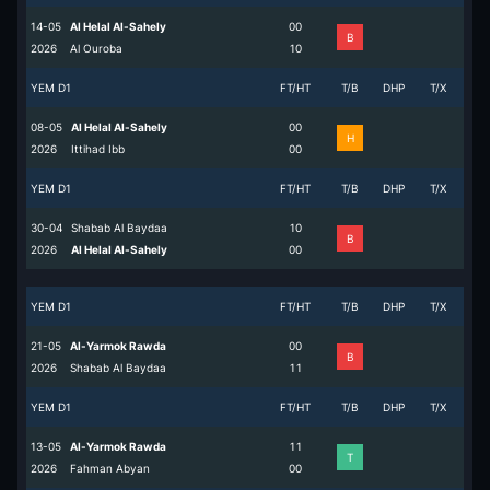
14-05
Al Helal Al-Sahely
0
0
B
2026
Al Ouroba
1
0
YEM D1
FT/HT
T/B
DHP
T/X
08-05
Al Helal Al-Sahely
0
0
H
2026
Ittihad Ibb
0
0
YEM D1
FT/HT
T/B
DHP
T/X
30-04
Shabab Al Baydaa
1
0
B
2026
Al Helal Al-Sahely
0
0
YEM D1
FT/HT
T/B
DHP
T/X
21-05
Al-Yarmok Rawda
0
0
B
2026
Shabab Al Baydaa
1
1
YEM D1
FT/HT
T/B
DHP
T/X
13-05
Al-Yarmok Rawda
1
1
T
2026
Fahman Abyan
0
0