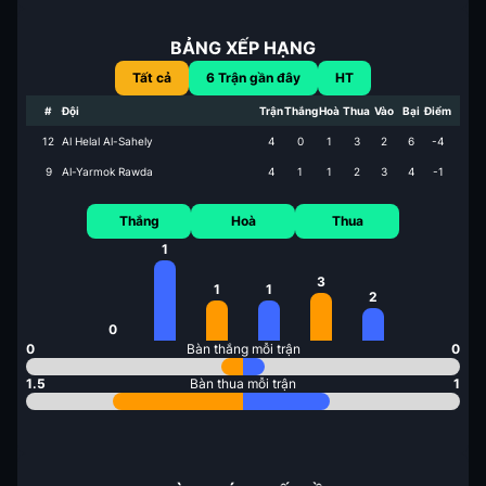
BẢNG XẾP HẠNG
Tất cả
6
Trận gần đây
HT
#
Đội
Trận
Thắng
Hoà
Thua
Vào
Bại
Điểm
12
Al Helal Al-Sahely
4
0
1
3
2
6
-4
9
Al-Yarmok Rawda
4
1
1
2
3
4
-1
Thắng
Hoà
Thua
1
3
1
1
2
0
0
Bàn thắng mỗi trận
0
1.5
Bàn thua mỗi trận
1