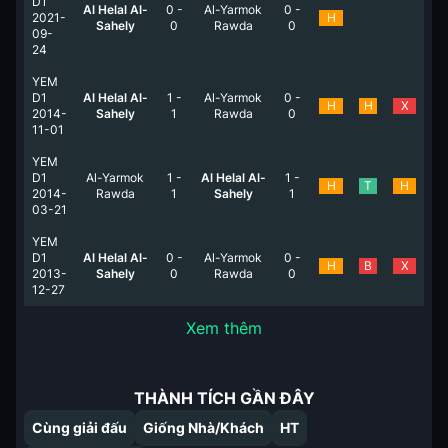
D1
Al Helal Al-
0
-
Al-Yarmok
0
-
2021-
H
Sahely
0
Rawda
0
09-
24
YEM
D1
Al Helal Al-
1
-
Al-Yarmok
0
-
H
H
X
2014-
Sahely
1
Rawda
0
11-01
YEM
D1
Al-Yarmok
1
-
Al Helal Al-
1
-
H
T
H
2014-
Rawda
1
Sahely
1
03-21
YEM
D1
Al Helal Al-
0
-
Al-Yarmok
0
-
H
B
X
2013-
Sahely
0
Rawda
0
12-27
Xem thêm
THÀNH TÍCH GẦN ĐÂY
Cùng giải đấu
Giống Nhà/Khách
HT