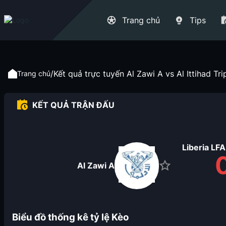
Trang chủ
Tips
/
Kết quả trực tuyến Al Zawi A vs Al Ittihad Tri
Trang chủ
KẾT QUẢ TRẬN ĐẤU
Liberia LFA
Al Zawi A
Biểu đồ thống kê tỷ lệ Kèo