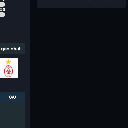
.56
 gần nhất
O/U