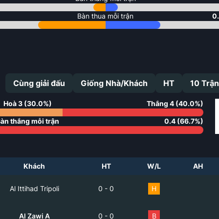
Bàn thua mỗi trận
0
Cùng giải đấu
Giống Nhà/Khách
HT
10
Trận
Hoà
3
(
30.0
%)
Thắng
4
(
40.0
%)
àn thắng mỗi trận
0.4
(
66.7
%)
Khách
HT
W/L
AH
Al Ittihad Tripoli
0
-
0
H
Al Zawi A
0
-
0
B