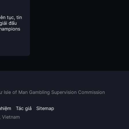
ên tục, tin
giải đấu
Champions
hư Isle of Man Gambling Supervision Commission
nhiệm
Tác giả
Sitemap
, Vietnam