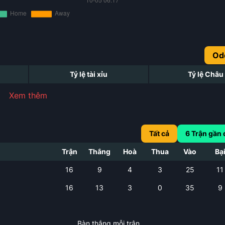
Od
Tỷ lệ tài xỉu
Tỷ lệ Châu
Xem thêm
Tất cả
6
Trận gần 
Trận
Thắng
Hoà
Thua
Vào
Bạ
16
9
4
3
25
11
16
13
3
0
35
9
Bàn thắng mỗi trận