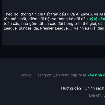
Theo dõi thông tin chi tiết trận đấu giữa Al Zawi A và Al 
tức mới nhất, điểm nổi bật và thống kê đối đầu,
tỷ lệ kè
toàn cầu, bao gồm tất cả các đội bóng trên thế giới, cù
League, Bundesliga, Premier League,… và nhiều giải đấu
Keovip – Trang chuyên cung cấp tỷ lệ
kèo nhà c
Hướng dẫn
Chính sách
Địa chỉ: