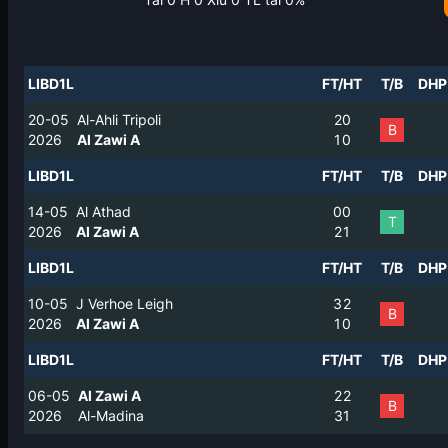
LIBD1L
FT/HT
T/B
DHP
20-05
Al-Ahli Tripoli
2
0
B
2026
Al Zawi A
1
0
LIBD1L
FT/HT
T/B
DHP
14-05
Al Athad
0
0
T
2026
Al Zawi A
2
1
LIBD1L
FT/HT
T/B
DHP
10-05
J Verhoe Leigh
3
2
B
2026
Al Zawi A
1
0
LIBD1L
FT/HT
T/B
DHP
06-05
Al Zawi A
2
2
B
2026
Al-Madina
3
1