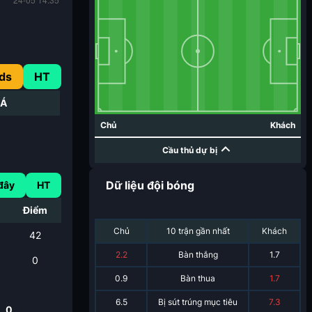
ds
HT
 Á
Chủ
Khách
Cầu thủ dự bị
Dữ liệu đội bóng
đây
HT
i
Điểm
Chủ
10 trận gần nhất
Khách
42
2.2
Bàn thắng
1.7
0
0.9
Bàn thua
1.7
6.5
Bị sút trúng mục tiêu
7.3
0