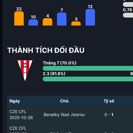
12
22
0.76
7
4
10
3
THÀNH TÍCH ĐỐI ĐẦU
Thắng
7
(
70.0
%)
2.3
(
81.8
%)
B
Ngày
Chủ
Tỷ số
CZE CFL
Benatky Nad Jizerou
0
-
1
2025-10-26
CZE CFL