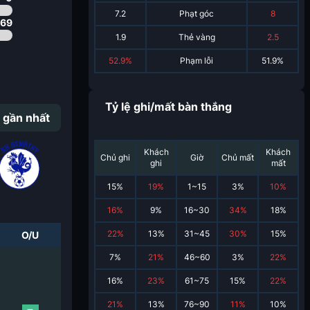
7.2
Phạt góc
8
.69
1.9
Thẻ vàng
2.5
52.9%
Phạm lỗi
51.9%
Tỷ lệ ghi/mất bàn thắng
 gần nhất
Khách
Khách
Chủ ghi
Giờ
Chủ mất
ghi
mất
15
%
19
%
1~15
3
%
10
%
16
%
9
%
16~30
34
%
18
%
22
%
13
%
31~45
30
%
15
%
O/U
7
%
21
%
46~60
3
%
22
%
16
%
23
%
61~75
15
%
22
%
21
%
13
%
76~90
11
%
10
%