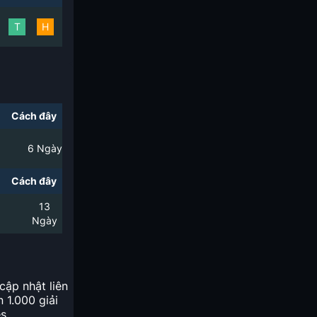
T
H
Cách đây
6
Ngày
Cách đây
13
Ngày
cập nhật liên
 1.000 giải
s,