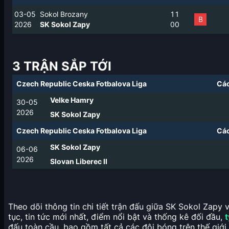
03-05
Sokol Brozany
1
1
B
2026
SK Sokol Zapy
0
0
3 TRẬN SẮP TỚI
Czech Republic Ceska Fotbalova Liga
Các
Velke Hamry
30-05
2026
SK Sokol Zapy
Czech Republic Ceska Fotbalova Liga
Các
SK Sokol Zapy
06-06
2026
Slovan Liberec II
Theo dõi thông tin chi tiết trận đấu giữa SK Sokol Zapy
tục, tin tức mới nhất, điểm nổi bật và thống kê đối đầu,
t
đấu toàn cầu, bao gồm tất cả các đội bóng trên thế giới