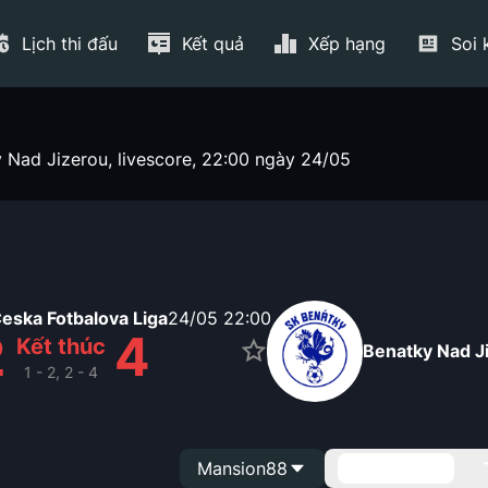
Lịch thi đấu
Kết quả
Xếp hạng
Soi 
 Nad Jizerou, livescore, 22:00 ngày 24/05
eska Fotbalova Liga
24/05
22:00
2
4
Kết thúc
Benatky Nad J
1 - 2, 2 - 4
Mansion88
Handicap