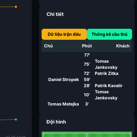
Chi tiết
Dữ liệu trận đấu
Thống kê cầu thủ
Chủ
Phút
Khách
77'
Tomas
75'
Jankovsky
72'
Patrik Zitka
Daniel Stropek
59'
28'
Patrik Kavalir
Tomas
10'
Jankovsky
Tomas Matejka
3'
Đội hình