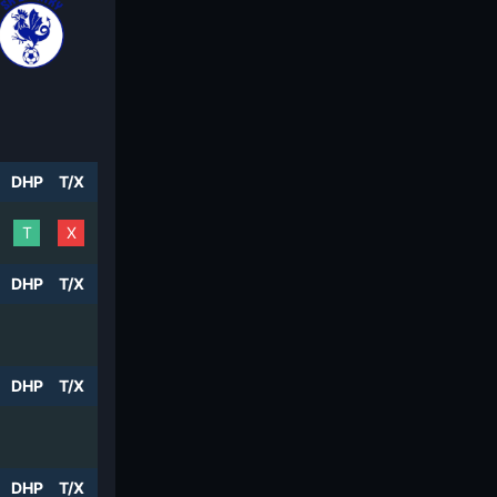
DHP
T/X
T
X
DHP
T/X
DHP
T/X
DHP
T/X