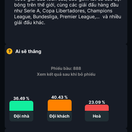
bóng trên thế giới, cùng các giải đấu hàng đầu
như Serie A, Copa Libertadores, Champions
League, Bundesliga, Premier League,… và nhiều
giải đấu khác.
Ai sẽ thắng
Phiếu bầu:
888
Xem kết quả sau khi bỏ phiếu
40.43
%
36.49
%
23.09
%
Đội nhà
Đội khách
Hoà