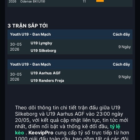
2026
Odense BK(U19)
1
1
3 TRẬN SẮP TỚI
Youth U19 - Đan Mạch
Cách đây
U19 Lyngby
30-05
9
Ngày
2026
U19 Silkeborg
Youth U19 - Đan Mạch
Cách đây
U19 Aarhus AGF
30-05
9
Ngày
2026
U19 Randers Freja
Theo dõi thông tin chi tiết trận đấu giữa U19
Silkeborg và U19 Aarhus AGF vào 23:00 ngày
20/05, với kết quả cập nhật liên tục, tin tức mới
nhất, điểm nổi bật và thống kê đối đầu,
tỷ lệ
kèo
.
KeovipPro
cung cấp tỷ số trực tiếp từ hơn
1.000 giải đấu toàn cầu, bao gồm tất cả các đội