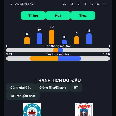
3
U19 Aarhus AGF
23
12
3
8
49
32
17
Thắng
Hoà
Thua
10
12
8
6
8
3
0
Bàn thắng mỗi trận
0
1.71
Bàn thua mỗi trận
1.39
THÀNH TÍCH ĐỐI ĐẦU
Cùng giải đấu
Giống Nhà/Khách
HT
10
Trận gần nhất