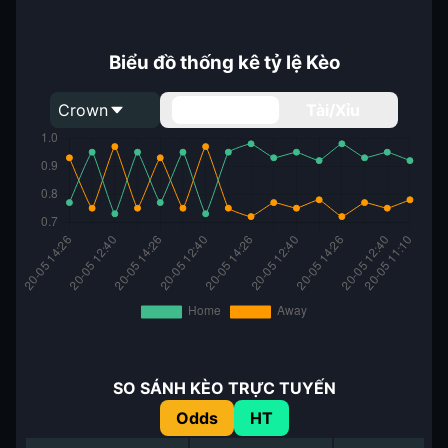
Biểu đồ thống kê tỷ lệ Kèo
Crown
Handicap
Tài/Xỉu
SO SÁNH KÈO TRỰC TUYẾN
Odds
HT