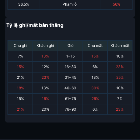
36.5%
Phạm lỗi
56%
Tỷ lệ ghi/mất bàn thắng
Chủ ghi
Khách ghi
Giờ
Chủ mất
Khách mất
7
%
13
%
1~15
15
%
10
%
15
%
12
%
16~30
6
%
23
%
21
%
23
%
31~45
13
%
25
%
18
%
13
%
46~60
30
%
10
%
15
%
16
%
61~75
26
%
7
%
21
%
20
%
76~90
6
%
23
%