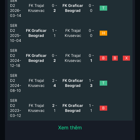
SER
D2
FK Trajal
0
-
FK Graficar
0
-
T
2026-
Krusevac
2
Beograd
0
03-14
SER
D2
FK Graficar
1
-
FK Trajal
0
-
H
2025-
Beograd
1
Krusevac
0
10-04
SER
D2
FK Graficar
0
-
FK Trajal
0
-
B
B
X
2024-
Beograd
2
Krusevac
1
12-18
SER
D2
FK Trajal
2
-
FK Graficar
1
-
T
2024-
Krusevac
4
Beograd
3
08-10
SER
D2
FK Trajal
2
-
FK Graficar
1
-
B
2023-
Krusevac
1
Beograd
1
03-12
Xem thêm