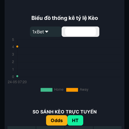
Biểu đồ thống kê tỷ lệ Kèo
1xBet
Handicap
SO SÁNH KÈO TRỰC TUYẾN
Odds
HT