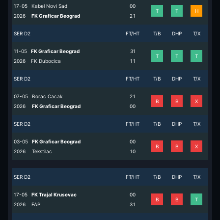
17-05
Kabel Novi Sad
0
0
T
T
H
2026
FK Graficar Beograd
2
1
SER D2
FT/HT
T/B
DHP
T/X
11-05
FK Graficar Beograd
3
1
T
T
T
2026
FK Dubocica
1
1
SER D2
FT/HT
T/B
DHP
T/X
07-05
Borac Cacak
2
1
B
B
X
2026
FK Graficar Beograd
0
0
SER D2
FT/HT
T/B
DHP
T/X
03-05
FK Graficar Beograd
0
0
B
B
X
2026
Tekstilac
1
0
SER D2
FT/HT
T/B
DHP
T/X
17-05
FK Trajal Krusevac
0
0
B
B
T
2026
FAP
3
1