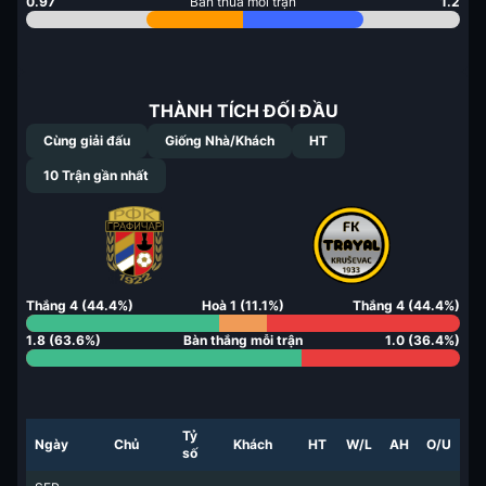
0.97
Bàn thua mỗi trận
1.2
THÀNH TÍCH ĐỐI ĐẦU
Cùng giải đấu
Giống Nhà/Khách
HT
10
Trận gần nhất
Thắng
4
(
44.4
%)
Hoà
1
(
11.1
%)
Thắng
4
(
44.4
%)
1.8
(
63.6
%)
Bàn thắng mỗi trận
1.0
(
36.4
%)
Tỷ
Ngày
Chủ
Khách
HT
W/L
AH
O/U
số