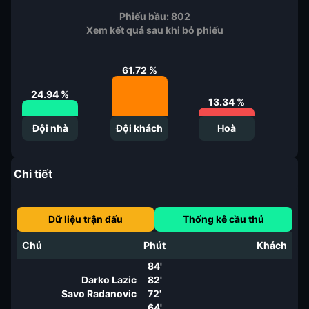
Phiếu bầu:
802
Xem kết quả sau khi bỏ phiếu
61.72
%
24.94
%
13.34
%
Đội nhà
Đội khách
Hoà
Chi tiết
Dữ liệu trận đấu
Thống kê cầu thủ
Chủ
Phút
Khách
84'
Darko Lazic
82'
Savo Radanovic
72'
64'