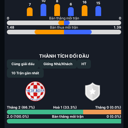
10
8
16
15
6
7
0
Bàn thắng mỗi trận
0
1.48
Bàn thua mỗi trận
1.39
THÀNH TÍCH ĐỐI ĐẦU
Cùng giải đấu
Giống Nhà/Khách
HT
10
Trận gần nhất
Thắng
2
(
66.7
%)
Hoà
1
(
33.3
%)
Thắng
0
(
0.0
%)
2.0
(
100.0
%)
Bàn thắng mỗi trận
0
(
0.0
%)