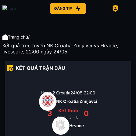
ĐĂNG TIP
/
Trang chủ
Kết quả trực tuyến NK Croatia Zmijavci vs Hrvace,
livescore, 22:00 ngày 24/05
KẾT QUẢ TRẬN ĐẤU
Hạng 2 Croatia
24/05
22:00
NK Croatia Zmijavci
Kết thúc
3
0
1 - 0, 3 - 0
Hrvace