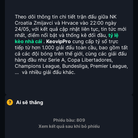
Theo dõi thông tin chi tiết trận đấu giữa NK
Croatia Zmijavci và Hrvace vào 22:00 ngày
24/05, với kết quả cập nhật liên tục, tin tức mới
nhất, điểm nổi bật và thống kê đối đầu,
tỷ lệ
kèo nhà cái
.
KeovipPro
cung cấp tỷ số trực
tiếp từ hơn 1.000 giải đấu toàn cầu, bao gồm tất
cả các đội bóng trên thế giới, cùng các giải đấu
hàng đầu như Serie A, Copa Libertadores,
Champions League, Bundesliga, Premier League,
… và nhiều giải đấu khác.
Ai sẽ thắng
Phiếu bầu:
809
Xem kết quả sau khi bỏ phiếu