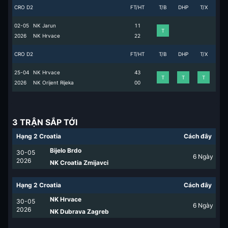
CRO D2
FT/HT
T/B
DHP
T/X
02-05
NK Jarun
1
1
T
2026
NK Hrvace
2
2
CRO D2
FT/HT
T/B
DHP
T/X
25-04
NK Hrvace
4
3
T
T
T
2026
NK Orijent Rijeka
0
0
3 TRẬN SẮP TỚI
Hạng 2 Croatia
Cách đây
Bijelo Brdo
30-05
6
Ngày
2026
NK Croatia Zmijavci
Hạng 2 Croatia
Cách đây
NK Hrvace
30-05
6
Ngày
2026
NK Dubrava Zagreb