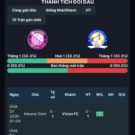
THÀNH TÍCH ĐỐI ĐẦU
Cùng giải đấu
Giống Nhà/Khách
HT
10
Trận gần nhất
Thắng
1
(
33.3
%)
Hoà
1
(
33.3
%)
Thắng
1
(
33.3
%)
0
(
50.0
%)
Bàn thắng mỗi trận
0
(
50.0
%)
Tỷ
Ngày
Chủ
Khách
HT
W/L
AH
O/U
số
GHA
D1
0
-
0
-
Aduana Stars
Vision FC
T
2026-
1
1
01-04
GHA