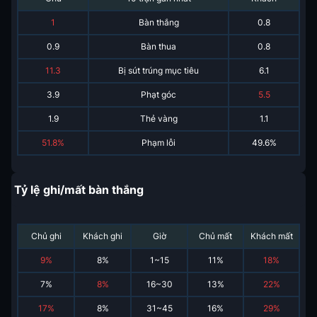
1
Bàn thắng
0.8
0.9
Bàn thua
0.8
11.3
Bị sút trúng mục tiêu
6.1
3.9
Phạt góc
5.5
1.9
Thẻ vàng
1.1
51.8%
Phạm lỗi
49.6%
Tỷ lệ ghi/mất bàn thắng
Chủ ghi
Khách ghi
Giờ
Chủ mất
Khách mất
9
%
8
%
1~15
11
%
18
%
7
%
8
%
16~30
13
%
22
%
17
%
8
%
31~45
16
%
29
%