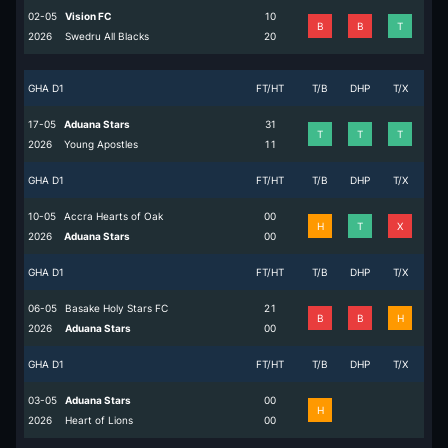
02-05
Vision FC
1
0
B
B
T
2026
Swedru All Blacks
2
0
GHA D1
FT/HT
T/B
DHP
T/X
17-05
Aduana Stars
3
1
T
T
T
2026
Young Apostles
1
1
GHA D1
FT/HT
T/B
DHP
T/X
10-05
Accra Hearts of Oak
0
0
H
T
X
2026
Aduana Stars
0
0
GHA D1
FT/HT
T/B
DHP
T/X
06-05
Basake Holy Stars FC
2
1
B
B
H
2026
Aduana Stars
0
0
GHA D1
FT/HT
T/B
DHP
T/X
03-05
Aduana Stars
0
0
H
2026
Heart of Lions
0
0