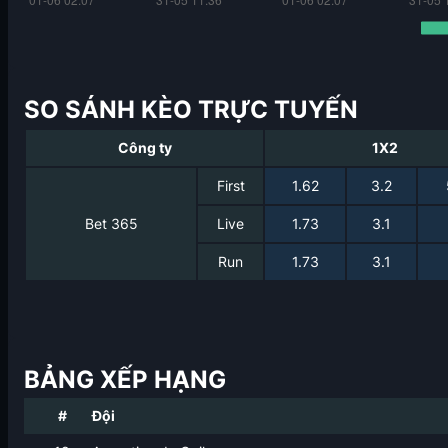
SO SÁNH KÈO TRỰC TUYẾN
Công ty
1X2
First
1.62
3.2
Bet 365
Live
1.73
3.1
Run
1.73
3.1
BẢNG XẾP HẠNG
#
Đội