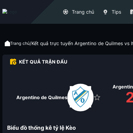
Trang chủ
Tips
/
Kết quả trực tuyến Argentino de Quilmes vs I
Trang chủ
KẾT QUẢ TRẬN ĐẤU
Argentin
Argentino de Quilmes
Biểu đồ thống kê tỷ lệ Kèo