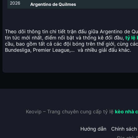
2026
Argentino de Quilmes
Theo dõi thông tin chi tiết trận đấu giữa Argentino de Qu
tin tức mới nhất, điểm nổi bật và thống kê đối đầu,
tỷ lệ
cầu, bao gồm tất cả các đội bóng trên thế giới, cùng c
Bundesliga, Premier League,… và nhiều giải đấu khác.
Keovip – Trang chuyên cung cấp tỷ lệ
kèo nhà c
Hướng dẫn
Chính sách