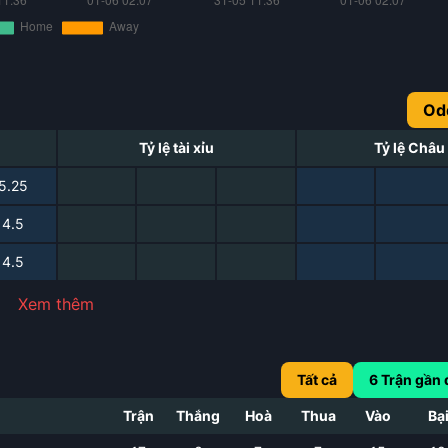
Od
Tỷ lệ tài xỉu
Tỷ lệ Châu
5.25
4.5
4.5
Xem thêm
Tất cả
6
Trận gần 
Trận
Thắng
Hoà
Thua
Vào
Bạ