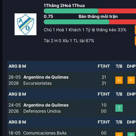
1
Thắng
2
Hoà
1
Thua
0.75
Bàn thắng mỗi trận
Chủ
1
Hoà
1
Khách
1
Tỷ lệ thắng kèo
33
%
Tài
2
H
0
Xỉu
1
TL tài
67
%
ARG B M
FT/HT
T/B
DHP
28-05
Argentino de Quilmes
2
1
H
H
2026
Excursionistas
2
1
ARG B M
FT/HT
T/B
DHP
24-05
Argentino de Quilmes
1
0
T
2026
Defensores Unidos
0
0
ARG B M
FT/HT
T/B
DHP
18-05
Comunicaciones BsAs
0
0
H
T