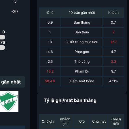
-3
-20
Chủ
10 trận gần nhất
Khách
0.9
Bàn thắng
0.7
0
1
Bàn thua
2
10
Bị sút trúng mục tiêu
12.7
.76
4.6
Phạt góc
4.7
2.5
Thẻ vàng
3.3
13.2
Phạm lỗi
9.7
50.4%
Kiểm soát bóng
47.1%
 gần nhất
Tỷ lệ ghi/mất bàn thắng
Khách
Khách
Chủ ghi
Giờ
Chủ mất
ghi
mất