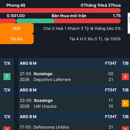
Phong độ
0
Thắng
1
Hoà
3
Thua
0.50
1.00
Bàn thua mỗi trận
1.75
HDP
Chủ
0
Hoà
1
Khách
3
Tỷ lệ thắng kèo
0
%
Tài Xỉu
Tài
4
H
0
Xỉu
0
TL tài
100
%
T/X
ARG B M
FT/HT
T/B
27-05
Ituzaingo
0
0
T
B
2026
Deportivo Laferrere
2
1
T/X
ARG B M
FT/HT
T/B
23-05
Ituzaingo
1
1
H
2026
UAI Urquiza
1
0
T/X
ARG B M
FT/HT
T/B
17-05
Defensores Unidos
2
1
X
B