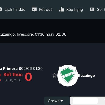
Lịch thi đấu
Kết quả
Xếp hạng
Soi 
tuzaingo, livescore, 01:30 ngày 02/06
a Primera B
02/06
01:30
2
0
Kết thúc
Ituzaingo
0 - 0, 2 - 0
Crown
Handicap