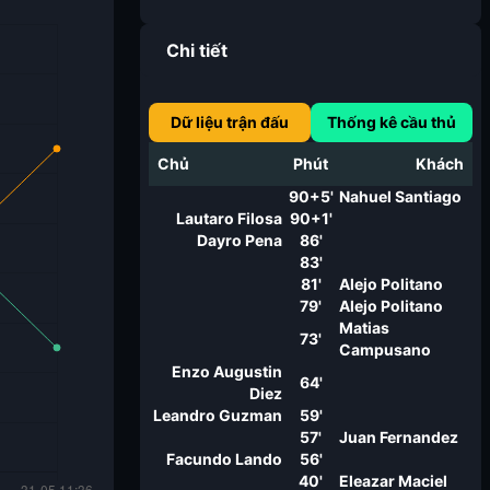
Chi tiết
Dữ liệu trận đấu
Thống kê cầu thủ
Chủ
Phút
Khách
90+5'
Nahuel Santiago
Lautaro Filosa
90+1'
Dayro Pena
86'
83'
81'
Alejo Politano
79'
Alejo Politano
Matias
73'
Campusano
Enzo Augustin
64'
Diez
Leandro Guzman
59'
57'
Juan Fernandez
Facundo Lando
56'
40'
Eleazar Maciel