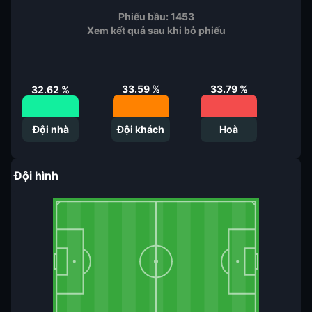
Phiếu bầu:
1453
Xem kết quả sau khi bỏ phiếu
33.79
%
33.59
%
32.62
%
Đội nhà
Đội khách
Hoà
Đội hình