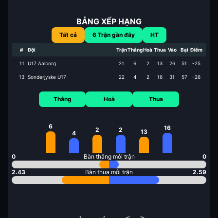
BẢNG XẾP HẠNG
Tất cả
6
Trận gần đây
HT
#
Đội
Trận
Thắng
Hoà
Thua
Vào
Bại
Điểm
11
U17 Aalborg
21
6
2
13
26
51
-25
13
Sonderjyske U17
22
4
2
16
31
57
-26
Thắng
Hoà
Thua
6
16
2
2
13
4
0
Bàn thắng mỗi trận
0
2.43
Bàn thua mỗi trận
2.59