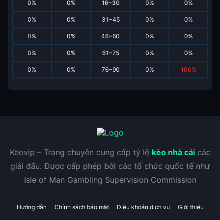
0
%
0
%
16~30
0
%
0
%
0
%
0
%
31~45
0
%
0
%
0
%
0
%
46~60
0
%
0
%
0
%
0
%
61~75
0
%
0
%
0
%
0
%
76~90
0
%
100
%
Keovip – Trang chuyên cung cấp tỷ lệ
kèo nhà cái
các
giải đấu. Được cấp phép bởi các tổ chức quốc tế như
Isle of Man Gambling Supervision Commission
Hướng dẫn
Chính sách bảo mật
Điều khoản dịch vụ
Giới thiệu