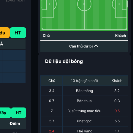
ds
HT
Chủ
Khách
 Á
Cầu thủ dự bị
Dữ liệu đội bóng
Chủ
10 trận gần nhất
Khách
3.4
Bàn thắng
3.2
0.7
Bàn thua
0.3
7
Bị sút trúng mục tiêu
9.5
đây
HT
5.7
Phạt góc
5.5
i
Điểm
2.4
Thẻ vàng
1.7