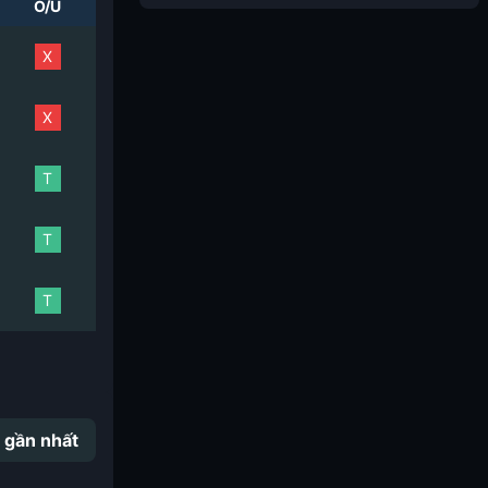
O/U
X
X
T
T
T
 gần nhất