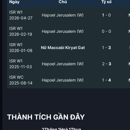
Ngày
Chủ
Tỷ số
ISR W1
Hapoel Jerusalem (W)
1
-
0
2026-04-27
ISR W1
Hapoel Jerusalem (W)
0
-
0
2026-02-19
ISR W1
Nữ Maccabi Kiryat Gat
1
-
3
2026-01-08
ISR W1
Hapoel Jerusalem (W)
2
-
3
2025-11-03
ISR WC
Hapoel Jerusalem (W)
1
-
4
2025-08-14
THÀNH TÍCH GẦN ĐÂY
2
Thắng
1
Hoà
1
Thua