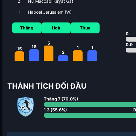
2
Nữ Maccabi Kiryat Gat
1
Hapoel Jerusalem (W)
Thắng
Hoà
Thua
0
5
0.9
18
1
1
15
2
THÀNH TÍCH ĐỐI ĐẦU
Thắng
7
(
70.0
%)
1.3
(
55.6
%)
B