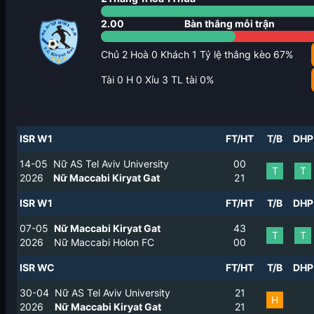
2.00
Bàn thắng mỗi trận
Chủ
2
Hoà
0
Khách
1
Tỷ lệ thắng kèo
67
%
Tài
0
H
0
Xỉu
3
TL tài
0
%
ISR W1
FT/HT
T/B
DHP
14-05
Nữ AS Tel Aviv University
0
0
T
T
2026
Nữ Maccabi Kiryat Gat
2
1
ISR W1
FT/HT
T/B
DHP
07-05
Nữ Maccabi Kiryat Gat
4
3
T
T
2026
Nữ Maccabi Holon FC
0
0
ISR WC
FT/HT
T/B
DHP
30-04
Nữ AS Tel Aviv University
2
1
H
2026
Nữ Maccabi Kiryat Gat
2
1