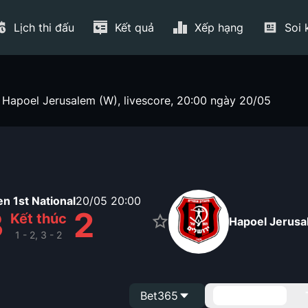
Lịch thi đấu
Kết quả
Xếp hạng
Soi 
 Hapoel Jerusalem (W), livescore, 20:00 ngày 20/05
n 1st National
20/05
20:00
3
2
Kết thúc
Hapoel Jerus
1 - 2, 3 - 2
Bet365
Handicap