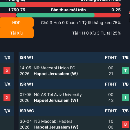
1.75
0.75
Bàn thua mỗi trận
0.25
HDP
Chủ
3
Hoà
0
Khách
1
Tỷ lệ thắng kèo
75
%
Tài Xỉu
Tài
1
H
0
Xỉu
3
TL tài
25
%
T/X
ISR W1
FT/HT
T/B
14-05
Nữ Maccabi Holon FC
0
0
X
T
2026
Hapoel Jerusalem (W)
2
1
T/X
ISR W1
FT/HT
T/B
07-05
Nữ AS Tel Aviv University
0
0
X
T
2026
Hapoel Jerusalem (W)
4
2
T/X
ISR WC
FT/HT
T/B
30-04
Nữ Maccabi Hadera
1
0
B
2026
Hapoel Jerusalem (W)
0
0