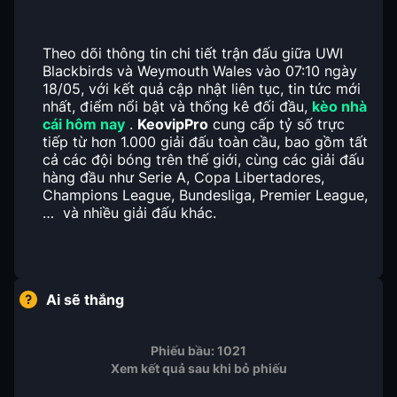
Theo dõi thông tin chi tiết trận đấu giữa UWI
Blackbirds và Weymouth Wales vào 07:10 ngày
18/05, với kết quả cập nhật liên tục, tin tức mới
nhất, điểm nổi bật và thống kê đối đầu,
kèo nhà
cái hôm nay
.
KeovipPro
cung cấp tỷ số trực
tiếp từ hơn 1.000 giải đấu toàn cầu, bao gồm tất
cả các đội bóng trên thế giới, cùng các giải đấu
hàng đầu như Serie A, Copa Libertadores,
Champions League, Bundesliga, Premier League,
… và nhiều giải đấu khác.
Ai sẽ thắng
Phiếu bầu:
1021
Xem kết quả sau khi bỏ phiếu