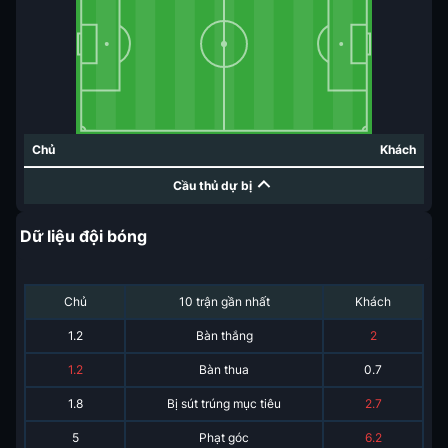
Chủ
Khách
Cầu thủ dự bị
Dữ liệu đội bóng
Chủ
10 trận gần nhất
Khách
1.2
Bàn thắng
2
1.2
Bàn thua
0.7
1.8
Bị sút trúng mục tiêu
2.7
5
Phạt góc
6.2