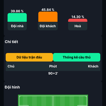
45.84
%
39.86
%
14.30
%
Đội nhà
Đội khách
Hoà
Chi tiết
Dữ liệu trận đấu
Thống kê cầu thủ
Chủ
Phút
Khách
90+2'
Đội hình