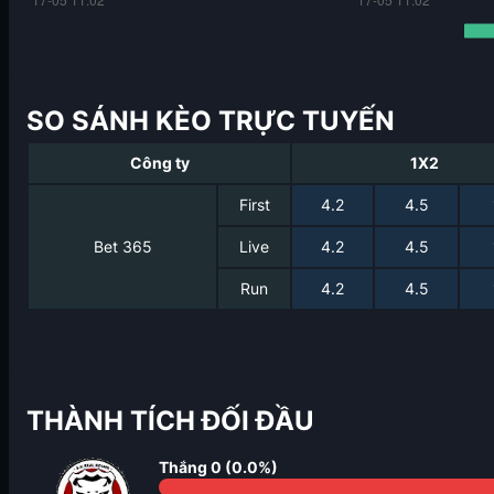
SO SÁNH KÈO TRỰC TUYẾN
Công ty
1X2
First
4.2
4.5
Bet 365
Live
4.2
4.5
Run
4.2
4.5
THÀNH TÍCH ĐỐI ĐẦU
Thắng
0
(
0.0
%)