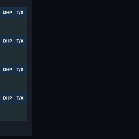
DHP
T/X
DHP
T/X
DHP
T/X
DHP
T/X