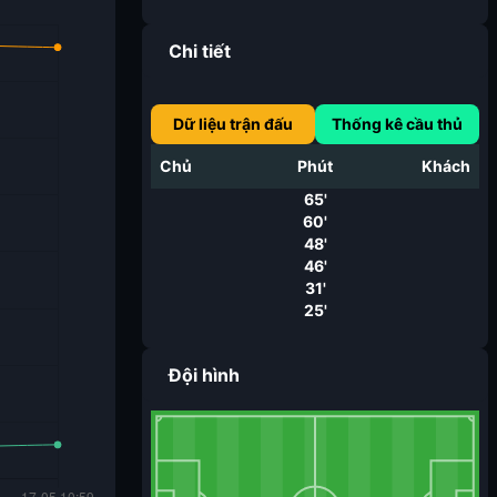
Chi tiết
Dữ liệu trận đấu
Thống kê cầu thủ
Chủ
Phút
Khách
65'
60'
48'
46'
31'
25'
Đội hình