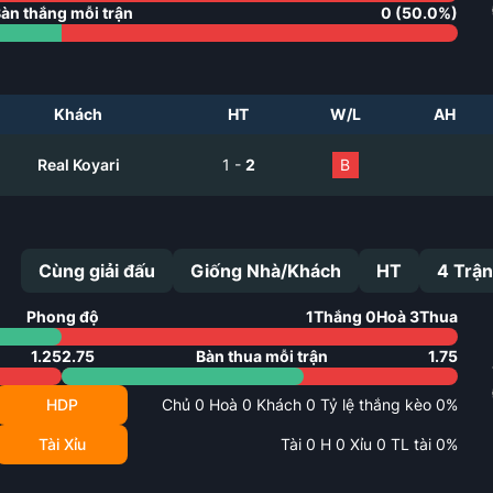
àn thắng mỗi trận
0
(
50.0
%)
Khách
HT
W/L
AH
Real Koyari
1
-
2
B
Cùng giải đấu
Giống Nhà/Khách
HT
4
Trận
Phong độ
1
Thắng
0
Hoà
3
Thua
1.25
2.75
Bàn thua mỗi trận
1.75
HDP
Chủ
0
Hoà
0
Khách
0
Tỷ lệ thắng kèo
0
%
Tài Xỉu
Tài
0
H
0
Xỉu
0
TL tài
0
%