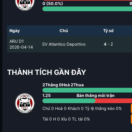
0
(
50.0
%)
B
Ngày
Chủ
Tỷ số
ARU D1
SV Atlantico Deportivo
4
-
2
2026-04-14
THÀNH TÍCH GẦN ĐÂY
2
Thắng
0
Hoà
2
Thua
1.25
Bàn thắng mỗi trận
Chủ
0
Hoà
0
Khách
0
Tỷ lệ thắng kèo
0
%
Tài
0
H
0
Xỉu
0
TL tài
0
%