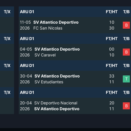
T/X
ARU D1
FT/HT
T/B
11-05
SV Atlantico Deportivo
1
0
B
2026
FC San Nicolas
3
0
T/X
ARU D1
FT/HT
T/B
04-05
SV Atlantico Deportivo
0
0
B
2026
SV Caravel
1
0
T/X
ARU D1
FT/HT
T/B
30-04
SV Atlantico Deportivo
3
3
T
2026
SV Estudiantes
1
1
T/X
ARU D1
FT/HT
T/B
20-04
SV Deportivo Nacional
2
0
B
2026
SV Atlantico Deportivo
1
1