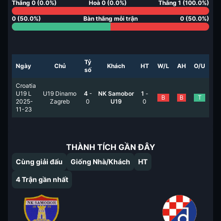
Thắng
0
(
0.0
%)
Hoà
0
(
0.0
%)
Thắng
1
(
100.0
%)
0
(
50.0
%)
Bàn thắng mỗi trận
0
(
50.0
%)
Tỷ
Ngày
Chủ
Khách
HT
W/L
AH
O/U
số
Croatia
U19 L
U19 Dinamo
4
-
NK Samobor
1
-
B
B
T
2025-
Zagreb
0
U19
0
11-23
THÀNH TÍCH GẦN ĐÂY
Cùng giải đấu
Giống Nhà/Khách
HT
4
Trận gần nhất