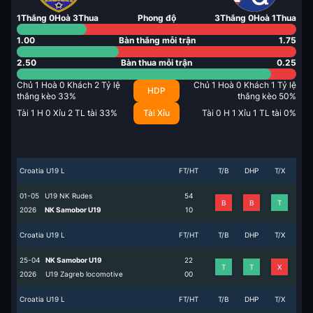
1
Thắng
0
Hoà
3
Thua
Phong độ
3
Thắng
0
Hoà
1
Thua
1.00
Bàn thắng mỗi trận
1.75
2.50
Bàn thua mỗi trận
0.25
Chủ
1
Hoà
0
Khách
2
Tỷ lệ
Chủ
1
Hoà
0
Khách
1
Tỷ lệ
HDP
thắng kèo
33
%
thắng kèo
50
%
Tài
1
H
0
Xỉu
2
TL tài
33
%
Tài Xỉu
Tài
0
H
1
Xỉu
1
TL tài
0
%
Croatia U19 L
FT/HT
T/B
DHP
T/X
01-05
U19 NK Rudes
5
4
B
B
T
2026
NK Samobor U19
1
0
Croatia U19 L
FT/HT
T/B
DHP
T/X
25-04
NK Samobor U19
2
2
T
T
X
2026
U19 Zagreb locomotive
0
0
Croatia U19 L
FT/HT
T/B
DHP
T/X