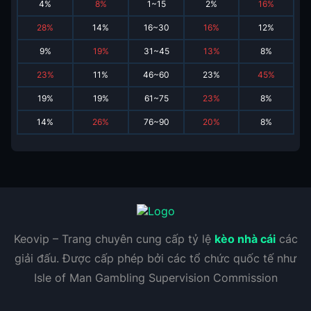
4
%
8
%
1~15
2
%
16
%
28
%
14
%
16~30
16
%
12
%
9
%
19
%
31~45
13
%
8
%
23
%
11
%
46~60
23
%
45
%
19
%
19
%
61~75
23
%
8
%
14
%
26
%
76~90
20
%
8
%
Keovip – Trang chuyên cung cấp tỷ lệ
kèo nhà cái
các
giải đấu. Được cấp phép bởi các tổ chức quốc tế như
Isle of Man Gambling Supervision Commission