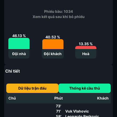
Phiếu bầu:
1034
Xem kết quả sau khi bỏ phiếu
46.13
%
40.52
%
13.35
%
Đội nhà
Đội khách
Hoà
Chi tiết
Dữ liệu trận đấu
Thống kê cầu thủ
Chủ
Phút
Khách
73'
71'
Vuk Vlahovic
58'
Leonardo Perkovic