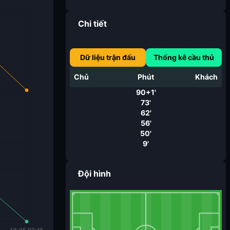
Chi tiết
Dữ liệu trận đấu
Thống kê cầu thủ
Chủ
Phút
Khách
90+1'
73'
62'
56'
50'
9'
Đội hình