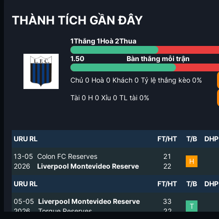
THÀNH TÍCH GẦN ĐÂY
1
Thắng
1
Hoà
2
Thua
1.50
Bàn thắng mỗi trận
Chủ
0
Hoà
0
Khách
0
Tỷ lệ thắng kèo
0
%
Tài
0
H
0
Xỉu
0
TL tài
0
%
URU RL
FT/HT
T/B
DHP
13-05
Colon FC Reserves
2
1
H
2026
Liverpool Montevideo Reserve
2
2
URU RL
FT/HT
T/B
DHP
05-05
Liverpool Montevideo Reserve
3
3
T
2026
Torque Reserves
2
2