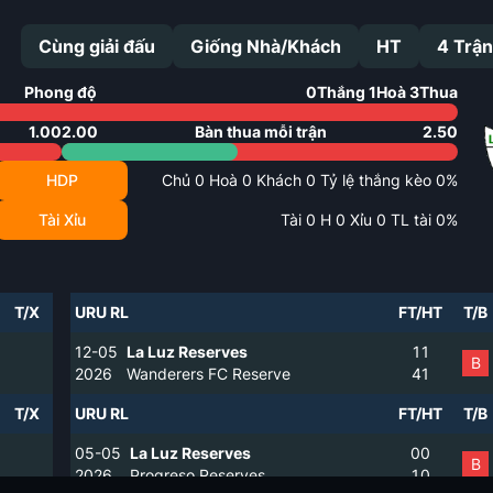
Cùng giải đấu
Giống Nhà/Khách
HT
4
Trận
Phong độ
0
Thắng
1
Hoà
3
Thua
1.00
2.00
Bàn thua mỗi trận
2.50
HDP
Chủ
0
Hoà
0
Khách
0
Tỷ lệ thắng kèo
0
%
Tài Xỉu
Tài
0
H
0
Xỉu
0
TL tài
0
%
T/X
URU RL
FT/HT
T/B
12-05
La Luz Reserves
1
1
B
2026
Wanderers FC Reserve
4
1
T/X
URU RL
FT/HT
T/B
05-05
La Luz Reserves
0
0
B
2026
Progreso Reserves
1
0