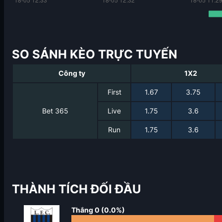
SO SÁNH KÈO TRỰC TUYẾN
Công ty
1X2
First
1.67
3.75
Bet 365
Live
1.75
3.6
Run
1.75
3.6
THÀNH TÍCH ĐỐI ĐẦU
Thắng
0
(
0.0
%)