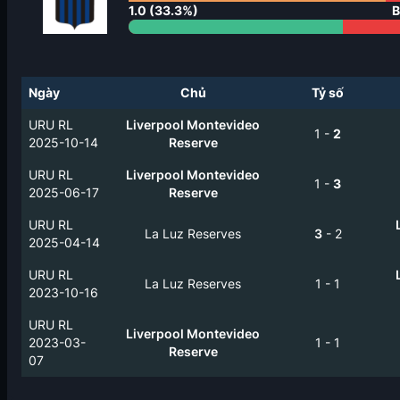
1.0
(
33.3
%)
B
Ngày
Chủ
Tỷ số
URU RL
Liverpool Montevideo
1
-
2
2025-10-14
Reserve
URU RL
Liverpool Montevideo
1
-
3
2025-06-17
Reserve
URU RL
La Luz Reserves
3
-
2
2025-04-14
URU RL
La Luz Reserves
1
-
1
2023-10-16
URU RL
Liverpool Montevideo
2023-03-
1
-
1
Reserve
07