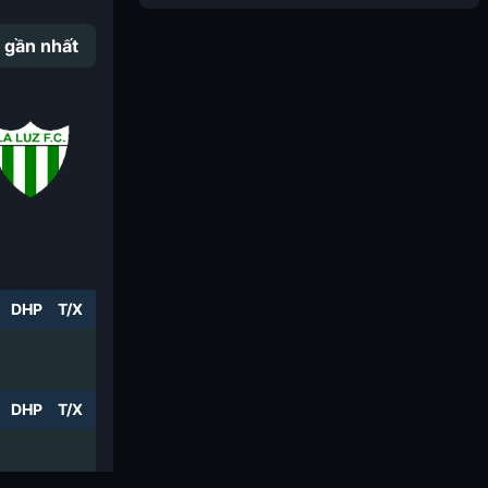
 gần nhất
DHP
T/X
DHP
T/X