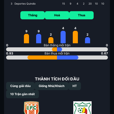
3
Deportes Quindio
15
9
4
2
20
10
10
Thắng
Hoà
Thua
4
4
9
9
2
2
0
Bàn thắng mỗi trận
0
0.93
Bàn thua mỗi trận
0.67
THÀNH TÍCH ĐỐI ĐẦU
Cùng giải đấu
Giống Nhà/Khách
HT
10
Trận gần nhất