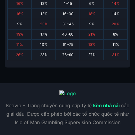
16
%
12
%
1~15
6
%
14
%
16
%
12
%
16~30
18
%
14
%
9
%
23
%
31~45
9
%
20
%
19
%
17
%
46~60
21
%
8
%
11
%
10
%
61~75
18
%
11
%
26
%
23
%
76~90
27
%
31
%
Keovip – Trang chuyên cung cấp tỷ lệ
kèo nhà cái
các
giải đấu. Được cấp phép bởi các tổ chức quốc tế như
Isle of Man Gambling Supervision Commission