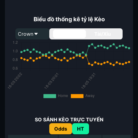
Biểu đồ thống kê tỷ lệ Kèo
Crown
Handicap
Tài/Xỉu
SO SÁNH KÈO TRỰC TUYẾN
Odds
HT