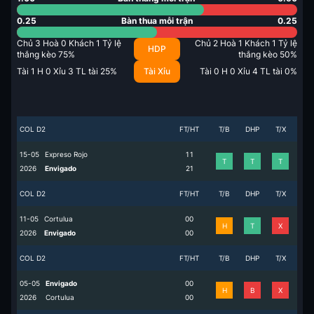
0.25
Bàn thua mỗi trận
0.25
Chủ
3
Hoà
0
Khách
1
Tỷ lệ
Chủ
2
Hoà
1
Khách
1
Tỷ lệ
HDP
thắng kèo
75
%
thắng kèo
50
%
Tài
1
H
0
Xỉu
3
TL tài
25
%
Tài Xỉu
Tài
0
H
0
Xỉu
4
TL tài
0
%
COL D2
FT/HT
T/B
DHP
T/X
15-05
Expreso Rojo
1
1
T
T
T
2026
Envigado
2
1
COL D2
FT/HT
T/B
DHP
T/X
11-05
Cortulua
0
0
H
T
X
2026
Envigado
0
0
COL D2
FT/HT
T/B
DHP
T/X
05-05
Envigado
0
0
H
B
X
2026
Cortulua
0
0