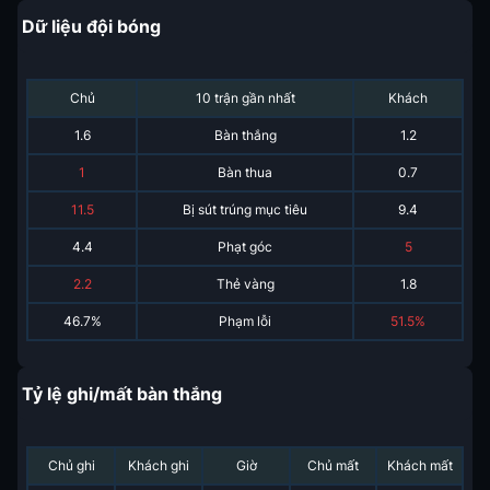
Dữ liệu đội bóng
Chủ
10 trận gần nhất
Khách
1.6
Bàn thắng
1.2
1
Bàn thua
0.7
11.5
Bị sút trúng mục tiêu
9.4
4.4
Phạt góc
5
2.2
Thẻ vàng
1.8
46.7%
Phạm lỗi
51.5%
Tỷ lệ ghi/mất bàn thắng
Chủ ghi
Khách ghi
Giờ
Chủ mất
Khách mất