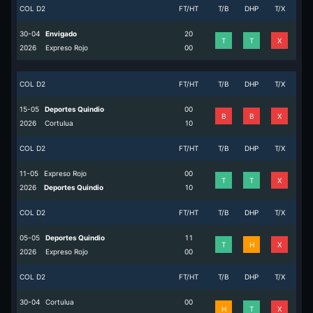
COL D2
FT/HT
T/B
DHP
T/X
30-04
Envigado
2
0
T
T
X
2026
Expreso Rojo
0
0
COL D2
FT/HT
T/B
DHP
T/X
15-05
Deportes Quindio
0
0
B
B
X
2026
Cortulua
1
0
COL D2
FT/HT
T/B
DHP
T/X
11-05
Expreso Rojo
0
0
T
T
X
2026
Deportes Quindio
1
0
COL D2
FT/HT
T/B
DHP
T/X
05-05
Deportes Quindio
1
1
T
H
X
2026
Expreso Rojo
0
0
COL D2
FT/HT
T/B
DHP
T/X
30-04
Cortulua
0
0
H
T
X