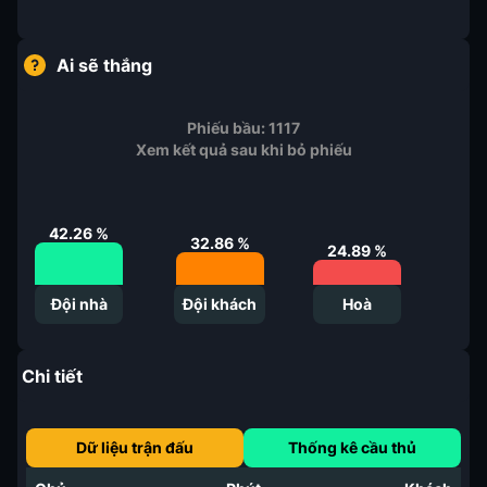
Ai sẽ thắng
Phiếu bầu:
1117
Xem kết quả sau khi bỏ phiếu
42.26
%
32.86
%
24.89
%
Đội nhà
Đội khách
Hoà
Chi tiết
Dữ liệu trận đấu
Thống kê cầu thủ