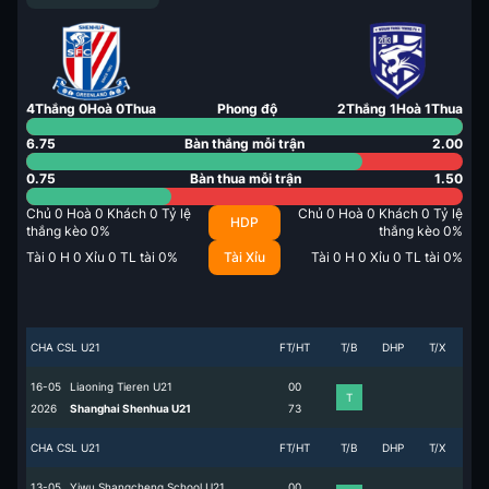
4
Thắng
0
Hoà
0
Thua
Phong độ
2
Thắng
1
Hoà
1
Thua
6.75
Bàn thắng mỗi trận
2.00
0.75
Bàn thua mỗi trận
1.50
Chủ
0
Hoà
0
Khách
0
Tỷ lệ
Chủ
0
Hoà
0
Khách
0
Tỷ lệ
HDP
thắng kèo
0
%
thắng kèo
0
%
Tài
0
H
0
Xỉu
0
TL tài
0
%
Tài Xỉu
Tài
0
H
0
Xỉu
0
TL tài
0
%
CHA CSL U21
FT/HT
T/B
DHP
T/X
16-05
Liaoning Tieren U21
0
0
T
2026
Shanghai Shenhua U21
7
3
CHA CSL U21
FT/HT
T/B
DHP
T/X
13-05
Yiwu Shangcheng School U21
0
0