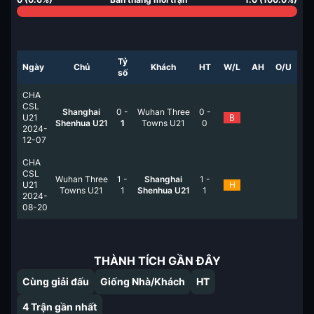
Tỷ
Ngày
Chủ
Khách
HT
W/L
AH
O/U
số
CHA
CSL
Shanghai
0
-
Wuhan Three
0
-
U21
B
Shenhua U21
1
Towns U21
0
2024-
12-07
CHA
CSL
Wuhan Three
1
-
Shanghai
1
-
U21
H
Towns U21
1
Shenhua U21
1
2024-
08-20
THÀNH TÍCH GẦN ĐÂY
Cùng giải đấu
Giống Nhà/Khách
HT
4
Trận gần nhất