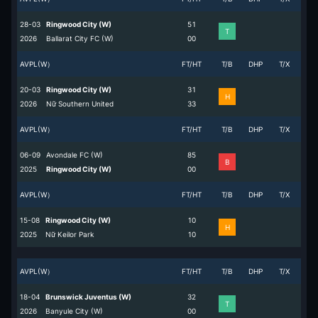
28-03
Ringwood City (W)
5
1
T
2026
Ballarat City FC (W)
0
0
AVPL(W）
FT/HT
T/B
DHP
T/X
20-03
Ringwood City (W)
3
1
H
2026
Nữ Southern United
3
3
AVPL(W）
FT/HT
T/B
DHP
T/X
06-09
Avondale FC (W)
8
5
B
2025
Ringwood City (W)
0
0
AVPL(W）
FT/HT
T/B
DHP
T/X
15-08
Ringwood City (W)
1
0
H
2025
Nữ Keilor Park
1
0
AVPL(W）
FT/HT
T/B
DHP
T/X
18-04
Brunswick Juventus (W)
3
2
T
2026
Banyule City (W)
0
0