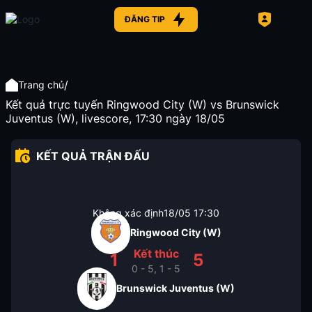
ĐĂNG TIP
/
Trang chủ
Kết quả trực tuyến Ringwood City (W) vs Brunswick
Juventus (W), livescore, 17:30 ngày 18/05
KẾT QUẢ TRẬN ĐẤU
Không xác định
18/05
17:30
Ringwood City (W)
Kết thúc
1
5
0 - 5, 1 - 5
Brunswick Juventus (W)