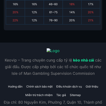
16
%
16
%
46~60
18
%
17
%
20
%
12
%
61~75
14
%
20
%
22
%
12
%
76~90
20
%
21
%
Keovip – Trang chuyên cung cấp tỷ lệ
kèo nhà cái
các
giải đấu. Được cấp phép bởi các tổ chức quốc tế như
Isle of Man Gambling Supervision Commission
Hướng dẫn
Chính sách bảo mật
Điều khoản dịch vụ
Giới thiệu
Miễn trừ trách nhiệm
Tác giả
Sitemap
Địa chỉ:
80 Nguyễn Kim, Phường 7, Quận 10, Thành phố