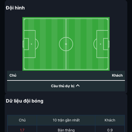
Đội hình
Chủ
Khách
Cầu thủ dự bị
Dữ liệu đội bóng
Chủ
10 trận gần nhất
Khách
1.7
Bàn thắng
0.9