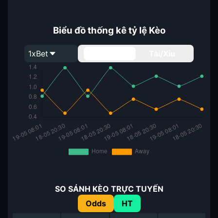
Biểu đồ thống kê tỷ lệ Kèo
1xBet
Handicap
Tài/Xỉu
SO SÁNH KÈO TRỰC TUYẾN
Odds
HT