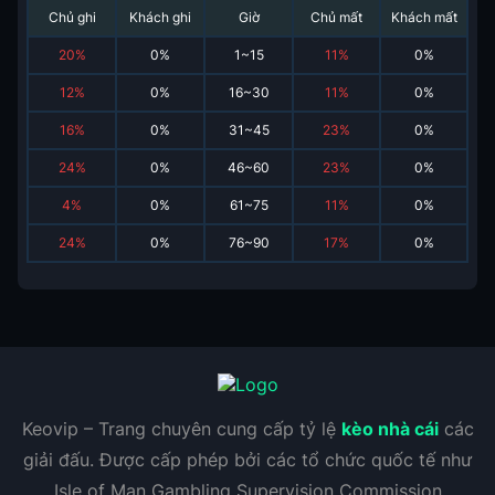
Chủ ghi
Khách ghi
Giờ
Chủ mất
Khách mất
20
%
0
%
1~15
11
%
0
%
12
%
0
%
16~30
11
%
0
%
16
%
0
%
31~45
23
%
0
%
24
%
0
%
46~60
23
%
0
%
4
%
0
%
61~75
11
%
0
%
24
%
0
%
76~90
17
%
0
%
Keovip – Trang chuyên cung cấp tỷ lệ
kèo nhà cái
các
giải đấu. Được cấp phép bởi các tổ chức quốc tế như
Isle of Man Gambling Supervision Commission