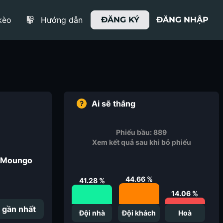
kèo
Hướng dẫn
ĐĂNG KÝ
ĐĂNG NHẬP
Ai sẽ thắng
Phiếu bầu:
889
Xem kết quả sau khi bỏ phiếu
u Moungo
44.66
%
41.28
%
14.06
%
 gần nhất
Đội nhà
Đội khách
Hoà