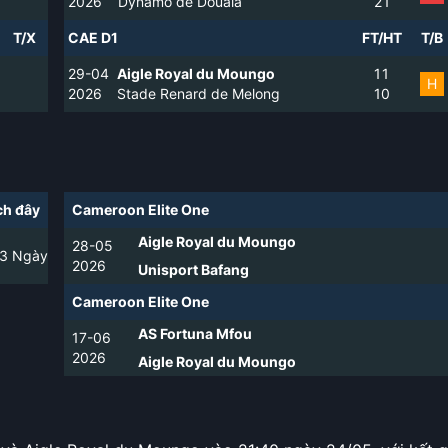
2026
Dynamo de Douala
2
1
T/X
CAE D1
FT/HT
T/B
29-04
Aigle Royal du Moungo
1
1
H
2026
Stade Renard de Melong
1
0
h đây
Cameroon Elite One
Aigle Royal du Moungo
28-05
3
Ngày
2026
Unisport Bafang
Cameroon Elite One
AS Fortuna Mfou
17-06
2026
Aigle Royal du Moungo