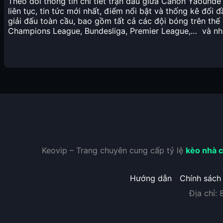
Theo dõi thông tin chi tiết trận đấu giữa Canon Yaound
liên tục, tin tức mới nhất, điểm nổi bật và thống kê đối 
giải đấu toàn cầu, bao gồm tất cả các đội bóng trên thế 
Champions League, Bundesliga, Premier League,… và nhi
Keovip – Trang chuyên cung cấp tỷ lệ
kèo nhà c
Hướng dẫn
Chính sách
Địa chỉ: