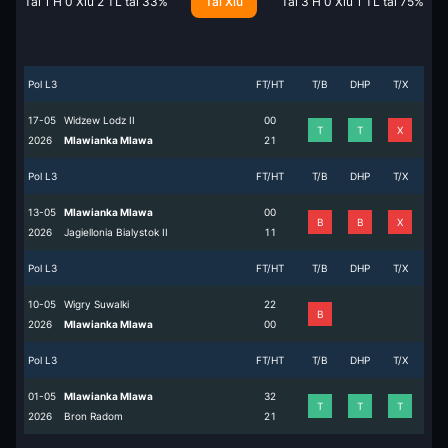
Tài
1
H
0
Xỉu
2
TL tài
33
%
Tài Xỉu
Tài
3
H
0
Xỉu
1
TL tài
75
%
Pol L3
FT/HT
T/B
DHP
T/X
17-05
Widzew Lodz II
0
0
T
T
X
2026
Mlawianka Mlawa
2
1
Pol L3
FT/HT
T/B
DHP
T/X
13-05
Mlawianka Mlawa
0
0
B
B
X
2026
Jagiellonia Bialystok II
1
1
Pol L3
FT/HT
T/B
DHP
T/X
10-05
Wigry Suwalki
2
2
B
2026
Mlawianka Mlawa
0
0
Pol L3
FT/HT
T/B
DHP
T/X
01-05
Mlawianka Mlawa
3
2
T
T
T
2026
Bron Radom
2
1