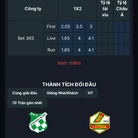
Tỷ lệ
Tỷ lệ
Công ty
1X2
tài
Châu
xỉu
Á
First
2.05
3.5
3
Bet 365
Live
1.65
4
4.1
Run
1.65
4
4.1
Xem thêm
THÀNH TÍCH ĐỐI ĐẦU
Cùng giải đấu
Giống Nhà/Khách
HT
10
Trận gần nhất