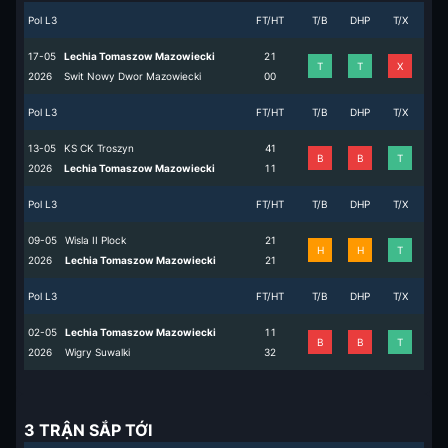
Pol L3
FT/HT
T/B
DHP
T/X
17-05
Lechia Tomaszow Mazowiecki
2
1
T
T
X
2026
Swit Nowy Dwor Mazowiecki
0
0
Pol L3
FT/HT
T/B
DHP
T/X
13-05
KS CK Troszyn
4
1
B
B
T
2026
Lechia Tomaszow Mazowiecki
1
1
Pol L3
FT/HT
T/B
DHP
T/X
09-05
Wisla II Plock
2
1
H
H
T
2026
Lechia Tomaszow Mazowiecki
2
1
Pol L3
FT/HT
T/B
DHP
T/X
02-05
Lechia Tomaszow Mazowiecki
1
1
B
B
T
2026
Wigry Suwalki
3
2
3 TRẬN SẮP TỚI