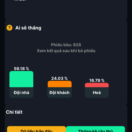
Ai sẽ thắng
Phiếu bầu:
828
Xem kết quả sau khi bỏ phiếu
59.18
%
24.03
%
16.79
%
Đội nhà
Đội khách
Hoà
Chi tiết
Dữ liệu trận đấu
Thống kê cầu thủ