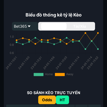
Biểu đồ thống kê tỷ lệ Kèo
Bet365
Handicap
Tài/Xỉu
SO SÁNH KÈO TRỰC TUYẾN
Odds
HT