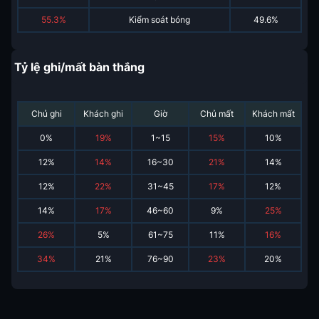
55.3%
Kiểm soát bóng
49.6%
Tỷ lệ ghi/mất bàn thắng
Chủ ghi
Khách ghi
Giờ
Chủ mất
Khách mất
0
%
19
%
1~15
15
%
10
%
12
%
14
%
16~30
21
%
14
%
12
%
22
%
31~45
17
%
12
%
14
%
17
%
46~60
9
%
25
%
26
%
5
%
61~75
11
%
16
%
34
%
21
%
76~90
23
%
20
%