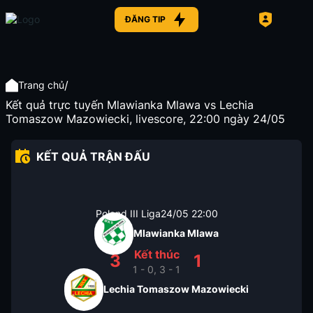
ĐĂNG TIP
/
Trang chủ
Kết quả trực tuyến Mlawianka Mlawa vs Lechia
Tomaszow Mazowiecki, livescore, 22:00 ngày 24/05
KẾT QUẢ TRẬN ĐẤU
Poland III Liga
24/05
22:00
Mlawianka Mlawa
Kết thúc
3
1
1 - 0, 3 - 1
Lechia Tomaszow Mazowiecki