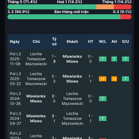
Thắng
5
(
71.4
%)
Hoà
1
(
14.3
%)
Thắng
1
(
14.3
%)
3.3
(
90.9
%)
Bàn thắng mỗi trận
0.3
(
9.1
%)
Tỷ
Ngày
Chủ
Khách
HT
W/L
AH
O/U
số
Pol L3
Lechia
1
-
Mlawianka
0
-
2025-
Tomaszow
T
T
T
3
Mlawa
0
11-08
Mazowiecki
Pol L3
Lechia
3
-
Mlawianka
1
-
2025-
Tomaszow
H
H
T
3
Mlawa
1
05-22
Mazowiecki
Pol L3
Lechia
Mlawianka
2
-
0
-
2024-
Tomaszow
T
Mlawa
0
0
10-26
Mazowiecki
Pol L3
Lechia
Mlawianka
2
-
1
-
2024-
Tomaszow
T
Mlawa
1
1
04-27
Mazowiecki
Pol L3
Lechia
2023-
2
-
Mlawianka
2
-