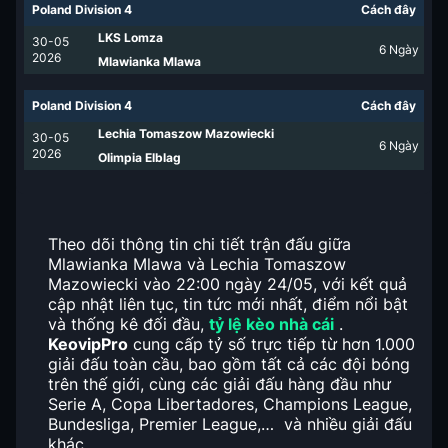
Poland Division 4
Cách đây
LKS Lomza
30-05
6
Ngày
2026
Mlawianka Mlawa
Poland Division 4
Cách đây
Lechia Tomaszow Mazowiecki
30-05
6
Ngày
2026
Olimpia Elblag
Theo dõi thông tin chi tiết trận đấu giữa
Mlawianka Mlawa và Lechia Tomaszow
Mazowiecki vào 22:00 ngày 24/05, với kết quả
cập nhật liên tục, tin tức mới nhất, điểm nổi bật
và thống kê đối đầu,
tỷ lệ kèo nhà cái
.
KeovipPro
cung cấp tỷ số trực tiếp từ hơn 1.000
giải đấu toàn cầu, bao gồm tất cả các đội bóng
trên thế giới, cùng các giải đấu hàng đầu như
Serie A, Copa Libertadores, Champions League,
Bundesliga, Premier League,… và nhiều giải đấu
khác.