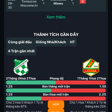
Tomaszow
B
09-
1
Mlawa
1
Mazowiecki
30
Xem thêm
THÀNH TÍCH GẦN ĐÂY
Cùng giải đấu
Giống Nhà/Khách
HT
4
Trận gần nhất
2
Thắng
0
Hoà
2
Thua
Phong độ
1
Thắng
1
Hoà
2
Thua
1.25
Bàn thắng mỗi trận
1.50
1.25
Bàn thua mỗi trận
2.25
Chủ
2
Hoà
0
Khách
1
Tỷ lệ
Chủ
1
Hoà
1
Khách
2
Tỷ lệ
HDP
thắng kèo
67
%
thắng kèo
25
%