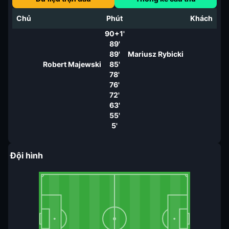
Chủ
Phút
Khách
90+1'
89'
89'
Mariusz Rybicki
Robert Majewski
85'
78'
76'
72'
63'
55'
5'
Đội hình