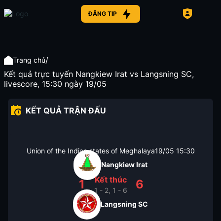
ĐĂNG TIP
/
Trang chủ
Kết quả trực tuyến Nangkiew Irat vs Langsning SC,
livescore, 15:30 ngày 19/05
KẾT QUẢ TRẬN ĐẤU
Union of the Indian states of Meghalaya
19/05
15:30
Nangkiew Irat
Kết thúc
1
6
1 - 2, 1 - 6
Langsning SC