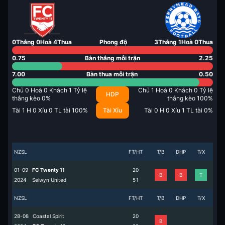
0
Thắng
0
Hoà
4
Thua
Phong độ
3
Thắng
1
Hoà
0
Thua
0.75
Bàn thắng mỗi trận
2.25
7.00
Bàn thua mỗi trận
0.50
Chủ
0
Hoà
0
Khách
1
Tỷ lệ
Chủ
1
Hoà
0
Khách
0
Tỷ lệ
HDP
thắng kèo
0
%
thắng kèo
100
%
Tài
1
H
0
Xỉu
0
TL tài
100
%
Tài Xỉu
Tài
0
H
0
Xỉu
1
TL tài
0
%
NZSL
FT/HT
T/B
DHP
T/X
01-09
FC Twenty 11
2
0
B
B
T
2024
Selwyn United
5
1
NZSL
FT/HT
T/B
DHP
T/X
28-08
Coastal Spirit
2
0
B