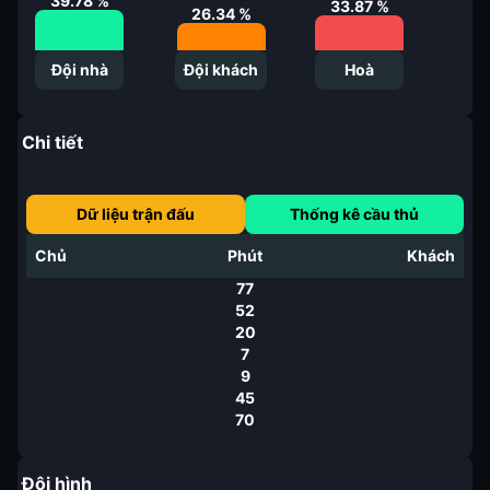
39.78
%
33.87
%
26.34
%
Đội nhà
Đội khách
Hoà
Chi tiết
Dữ liệu trận đấu
Thống kê cầu thủ
Chủ
Phút
Khách
77
52
20
7
9
45
70
Đội hình