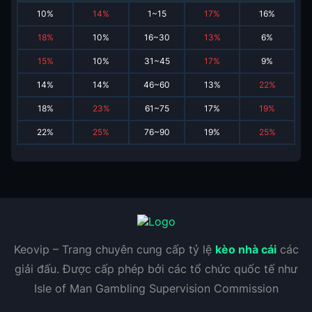
10
%
14
%
1~15
17
%
16
%
18
%
10
%
16~30
13
%
6
%
15
%
10
%
31~45
17
%
9
%
14
%
14
%
46~60
13
%
22
%
18
%
23
%
61~75
17
%
19
%
22
%
25
%
76~90
19
%
25
%
Keovip – Trang chuyên cung cấp tỷ lệ
kèo nhà cái
các
giải đấu. Được cấp phép bởi các tổ chức quốc tế như
Isle of Man Gambling Supervision Commission