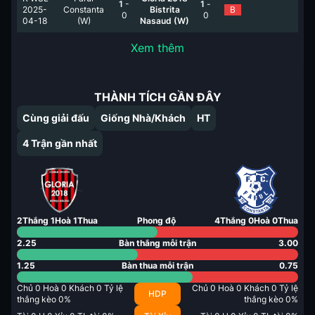
1
-
1
-
2025-
Constanta
Bistrita
B
0
0
04-18
(W)
Nasaud (W)
Xem thêm
THÀNH TÍCH GẦN ĐÂY
Cùng giải đấu
Giống Nhà/Khách
HT
4
Trận gần nhất
2
Thắng
1
Hoà
1
Thua
Phong độ
4
Thắng
0
Hoà
0
Thua
2.25
Bàn thắng mỗi trận
3.00
1.25
Bàn thua mỗi trận
0.75
Chủ
0
Hoà
0
Khách
0
Tỷ lệ
Chủ
0
Hoà
0
Khách
0
Tỷ lệ
HDP
thắng kèo
0
%
thắng kèo
0
%