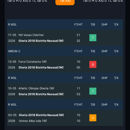
Tài
0
H
0
Xỉu
0
TL tài
0
%
Tài Xỉu
Tài
0
H
0
Xỉu
0
TL tài
0
%
R WSL
FT/HT
T/B
DHP
T/X
17-05
Nữ Vasas Odorhei
2
1
T
2026
Gloria 2018 Bistrita Nasaud (W)
3
2
WROM C
FT/HT
T/B
DHP
T/X
13-05
Farul Constanta (W)
1
0
B
2026
Gloria 2018 Bistrita Nasaud (W)
0
0
R WSL
FT/HT
T/B
DHP
T/X
10-05
Atletic Olimpia Gherla (W)
1
1
T
2026
Gloria 2018 Bistrita Nasaud (W)
5
3
R WSL
FT/HT
T/B
DHP
T/X
03-05
Gloria 2018 Bistrita Nasaud (W)
1
0
H
2026
Unirea Alba Iulia (W)
1
0