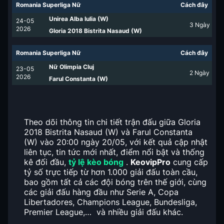
Romania Superliga Nữ
Cách đây
Unirea Alba Iulia (W)
24-05
3
Ngày
2026
Gloria 2018 Bistrita Nasaud (W)
Romania Superliga Nữ
Cách đây
Nữ Olimpia Cluj
23-05
2
Ngày
2026
Farul Constanta (W)
Theo dõi thông tin chi tiết trận đấu giữa Gloria
2018 Bistrita Nasaud (W) và Farul Constanta
(W) vào 20:00 ngày 20/05, với kết quả cập nhật
liên tục, tin tức mới nhất, điểm nổi bật và thống
kê đối đầu,
tỷ lệ kèo bóng
.
KeovipPro
cung cấp
tỷ số trực tiếp từ hơn 1.000 giải đấu toàn cầu,
bao gồm tất cả các đội bóng trên thế giới, cùng
các giải đấu hàng đầu như Serie A, Copa
Libertadores, Champions League, Bundesliga,
Premier League,… và nhiều giải đấu khác.