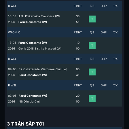
R WSL
FT/HT
T/B
DHP
T/X
16-05
ASU Politehnica Timisoara (W)
3
3
T
2026
Farul Constanta (W)
5
1
WROM C
FT/HT
T/B
DHP
T/X
13-05
Farul Constanta (W)
1
0
T
2026
Gloria 2018 Bistrita Nasaud (W)
0
0
R WSL
FT/HT
T/B
DHP
T/X
09-05
FK Csikszereda Miercurea Ciuc (W)
0
0
T
2026
Farul Constanta (W)
4
1
R WSL
FT/HT
T/B
DHP
T/X
03-05
Farul Constanta (W)
2
0
T
2026
Nữ Olimpia Cluj
0
0
3 TRẬN SẮP TỚI