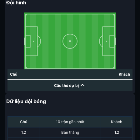
Đội hình
Chủ
Khách
Cầu thủ dự bị
Dữ liệu đội bóng
Chủ
10 trận gần nhất
Khách
1.2
Bàn thắng
1.2