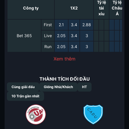
Tỷ lệ
Tỷ lệ
Công ty
1X2
tài
Châu
xỉu
Á
First
2.1
3.4
2.88
Bet 365
Live
2.05
3.4
3
Run
2.05
3.4
3
Xem thêm
THÀNH TÍCH ĐỐI ĐẦU
Cùng giải đấu
Giống Nhà/Khách
HT
10
Trận gần nhất