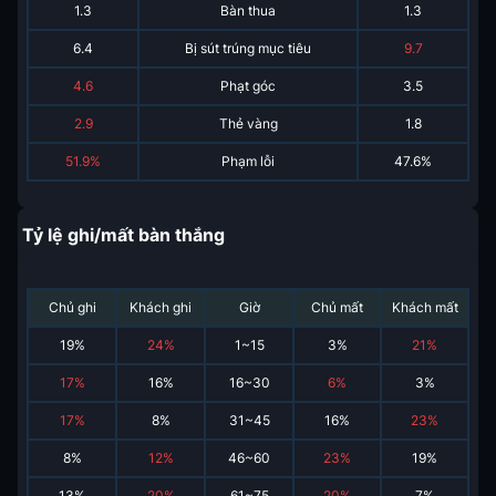
1.3
Bàn thua
1.3
6.4
Bị sút trúng mục tiêu
9.7
4.6
Phạt góc
3.5
2.9
Thẻ vàng
1.8
51.9%
Phạm lỗi
47.6%
Tỷ lệ ghi/mất bàn thắng
Chủ ghi
Khách ghi
Giờ
Chủ mất
Khách mất
19
%
24
%
1~15
3
%
21
%
17
%
16
%
16~30
6
%
3
%
17
%
8
%
31~45
16
%
23
%
8
%
12
%
46~60
23
%
19
%
13
%
20
%
61~75
20
%
7
%