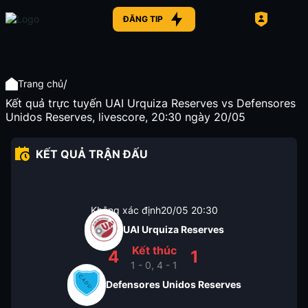
ĐĂNG TIP
/
Trang chủ
Kết quả trực tuyến UAI Urquiza Reserves vs Defensores
Unidos Reserves, livescore, 20:30 ngày 20/05
KẾT QUẢ TRẬN ĐẤU
Không xác định
20/05
20:30
UAI Urquiza Reserves
Kết thúc
4
1
1 - 0, 4 - 1
Defensores Unidos Reserves