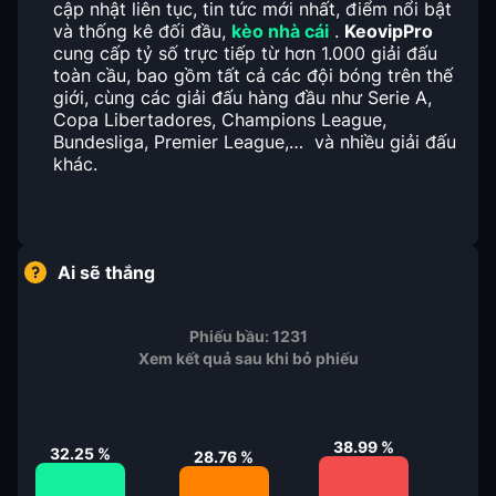
cập nhật liên tục, tin tức mới nhất, điểm nổi bật
và thống kê đối đầu,
kèo nhà cái
.
KeovipPro
cung cấp tỷ số trực tiếp từ hơn 1.000 giải đấu
toàn cầu, bao gồm tất cả các đội bóng trên thế
giới, cùng các giải đấu hàng đầu như Serie A,
Copa Libertadores, Champions League,
Bundesliga, Premier League,… và nhiều giải đấu
khác.
Ai sẽ thắng
Phiếu bầu:
1231
Xem kết quả sau khi bỏ phiếu
38.99
%
32.25
%
28.76
%