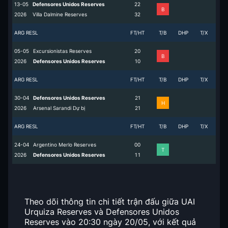
13-05
Defensores Unidos Reserves
2
2
B
2026
Villa Dalmine Reserves
3
2
ARG RESL
FT/HT
T/B
DHP
T/X
05-05
Excursionistas Reserves
2
0
B
2026
Defensores Unidos Reserves
1
0
ARG RESL
FT/HT
T/B
DHP
T/X
30-04
Defensores Unidos Reserves
2
1
H
2026
Arsenal Sarandi Dự bị
2
1
ARG RESL
FT/HT
T/B
DHP
T/X
24-04
Argentino Merlo Reserves
0
0
T
2026
Defensores Unidos Reserves
1
1
Theo dõi thông tin chi tiết trận đấu giữa UAI
Urquiza Reserves và Defensores Unidos
Reserves vào 20:30 ngày 20/05, với kết quả