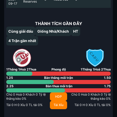
Reserves
09-17
THÀNH TÍCH GẦN ĐÂY
Cùng giải đấu
Giống Nhà/Khách
HT
4
Trận gần nhất
1
Thắng
1
Hoà
2
Thua
Phong độ
1
Thắng
1
Hoà
2
Thua
1.25
Bàn thắng mỗi trận
1.50
2.25
Bàn thua mỗi trận
1.75
Chủ
0
Hoà
0
Khách
0
Tỷ lệ
Chủ
0
Hoà
0
Khách
0
Tỷ lệ
HDP
thắng kèo
0
%
thắng kèo
0
%
Tài
0
H
0
Xỉu
0
TL tài
0
%
Tài Xỉu
Tài
0
H
0
Xỉu
0
TL tài
0
%