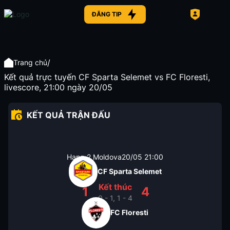
ĐĂNG TIP
/
Trang chủ
Kết quả trực tuyến CF Sparta Selemet vs FC Floresti,
livescore, 21:00 ngày 20/05
KẾT QUẢ TRẬN ĐẤU
Hạng 2 Moldova
20/05
21:00
CF Sparta Selemet
Kết thúc
1
4
0 - 1, 1 - 4
FC Floresti