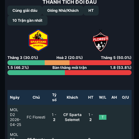
THÀNH TÍCH ĐỐI ĐẦU
Cùng giải đấu
Giống Nhà/Khách
HT
10
Trận gần nhất
Thắng
3
(
30.0
%)
Hoà
2
(
20.0
%)
Thắng
5
(
50.0
%)
1.5
(
46.2
%)
Bàn thắng mỗi trận
1.8
(
53.8
%)
Tỷ
Ngày
Chủ
Khách
HT
W/L
AH
O/U
số
MOL
D2
1
-
CF Sparta
1
-
FC Floresti
T
2026-
2
Selemet
2
04-25
MOL