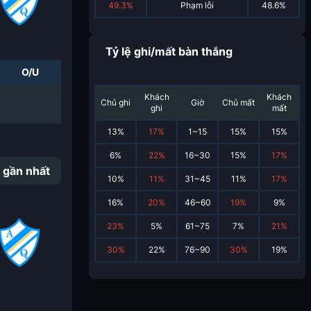
49.3%
Phạm lỗi
48.6%
Tỷ lệ ghi/mất bàn thắng
O/U
Khách
Khách
Chủ ghi
Giờ
Chủ mất
ghi
mất
13
%
17
%
1~15
15
%
15
%
6
%
22
%
16~30
15
%
17
%
 gần nhất
10
%
11
%
31~45
11
%
17
%
16
%
20
%
46~60
19
%
9
%
23
%
5
%
61~75
7
%
21
%
30
%
22
%
76~90
30
%
19
%