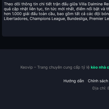
Theo dõi thông tin chi tiết trận đấu giữa Villa Dalmine 
quả cập nhật liên tục, tin tức mới nhất, điểm nổi bật và 
hơn 1.000 giải đấu toàn cầu, bao gồm tất cả các đội bón
Libertadores, Champions League, Bundesliga, Premier Le
Keovip – Trang chuyên cung cấp tỷ lệ
kèo nhà c
Hướng dẫn
Chính sách
Địa chỉ: