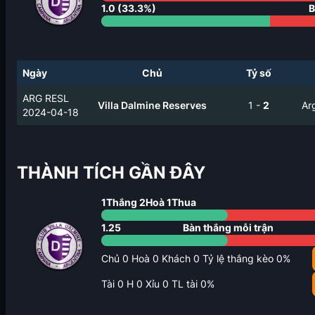
1.0
(
33.3
%)
B
Ngày
Chủ
Tỷ số
ARG RESL
Villa Dalmine Reserves
1
-
2
Ar
2024-04-18
THÀNH TÍCH GẦN ĐÂY
1
Thắng
2
Hoà
1
Thua
1.25
Bàn thắng mỗi trận
Chủ
0
Hoà
0
Khách
0
Tỷ lệ thắng kèo
0
%
Tài
0
H
0
Xỉu
0
TL tài
0
%