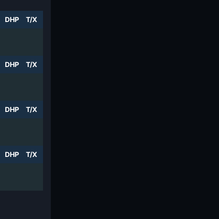
DHP
T/X
DHP
T/X
DHP
T/X
DHP
T/X