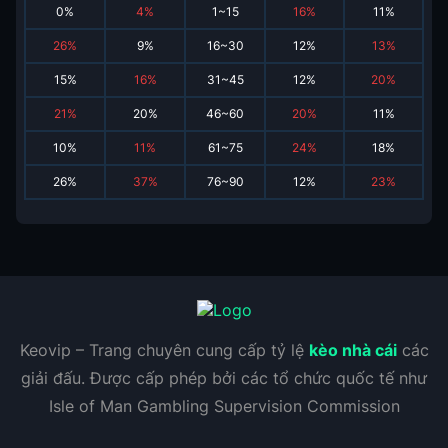
0
%
4
%
1~15
16
%
11
%
26
%
9
%
16~30
12
%
13
%
15
%
16
%
31~45
12
%
20
%
21
%
20
%
46~60
20
%
11
%
10
%
11
%
61~75
24
%
18
%
26
%
37
%
76~90
12
%
23
%
Keovip – Trang chuyên cung cấp tỷ lệ
kèo nhà cái
các
giải đấu. Được cấp phép bởi các tổ chức quốc tế như
Isle of Man Gambling Supervision Commission