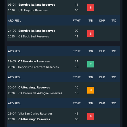
08-04
Sportivo Italiano Reserves
1
1
B
2026
UAI Urquiza Reserves
3
0
ARG RESL
FT/HT
T/B
DHP
T/X
24-09
Sportivo Italiano Reserves
0
0
B
2025
CS Dock Sud Reserves
1
1
ARG RESL
FT/HT
T/B
DHP
T/X
13-05
CA Ituzaingo Reserves
2
1
T
2026
Deportivo Laferrere Reserves
1
0
ARG RESL
FT/HT
T/B
DHP
T/X
30-04
CA Ituzaingo Reserves
1
0
H
2026
CA Brown de Adrogue Reserves
1
0
ARG RESL
FT/HT
T/B
DHP
T/X
23-04
Villa San Carlos Reserves
4
2
B
2026
CA Ituzaingo Reserves
0
0