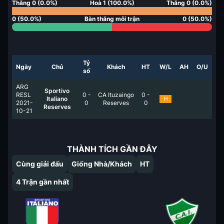
Thắng
0
(
0.0
%)
Hoà
1
(
100.0
%)
Thắng
0
(
0.0
%)
0
(
50.0
%)
Bàn thắng mỗi trận
0
(
50.0
%)
Tỷ
Ngày
Chủ
Khách
HT
W/L
AH
O/U
số
ARG
Sportivo
RESL
0
-
CA Ituzaingo
0
-
Italiano
H
2021-
0
Reserves
0
Reserves
10-21
THÀNH TÍCH GẦN ĐÂY
Cùng giải đấu
Giống Nhà/Khách
HT
4
Trận gần nhất