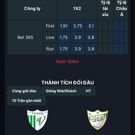
Tỷ lệ
Tỷ lệ
Công ty
1X2
tài
Châu
xỉu
Á
First
1.91
3.75
3.1
Bet 365
Live
1.75
3.9
3.8
Run
1.75
3.9
3.8
Xem thêm
THÀNH TÍCH ĐỐI ĐẦU
Cùng giải đấu
Giống Nhà/Khách
HT
10
Trận gần nhất