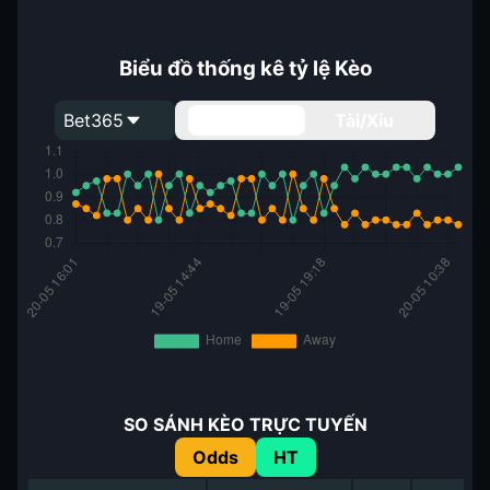
Biểu đồ thống kê tỷ lệ Kèo
Bet365
Handicap
Tài/Xỉu
SO SÁNH KÈO TRỰC TUYẾN
Odds
HT