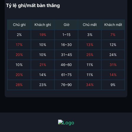
Tỷ lệ ghi/mất bàn thắng
Chủ ghi
Khách ghi
Giờ
Chủ mất
Khách mất
2
%
19
%
1~15
3
%
7
%
17
%
10
%
16~30
13
%
12
%
20
%
10
%
31~45
25
%
24
%
10
%
21
%
46~60
11
%
31
%
20
%
14
%
61~75
11
%
14
%
28
%
23
%
76~90
34
%
9
%