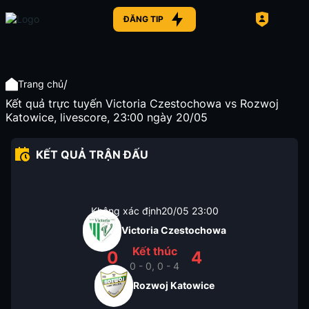
ĐĂNG TIP
/
Trang chủ
Kết quả trực tuyến Victoria Czestochowa vs Rozwoj
Katowice, livescore, 23:00 ngày 20/05
KẾT QUẢ TRẬN ĐẤU
Không xác định
20/05
23:00
Victoria Czestochowa
Kết thúc
0
4
0 - 0, 0 - 4
Rozwoj Katowice