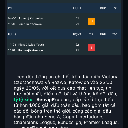
Pol L3
FT/HT
T/B
DHP
T/X
04-04
Rozwoj Katowice
2
1
H
2026
Ruch Radzionkow
2
1
Pol L3
FT/HT
T/B
DHP
T/X
14-03
Piast Gliwice Youth
3
2
B
2026
Rozwoj Katowice
2
1
Theo dõi thông tin chi tiết trận đấu giữa Victoria
Czestochowa và Rozwoj Katowice vào 23:00
ngày 20/05, với kết quả cập nhật liên tục, tin
tức mới nhất, điểm nổi bật và thống kê đối đầu,
tỷ lệ kèo
.
KeovipPro
cung cấp tỷ số trực tiếp
từ hơn 1.000 giải đấu toàn cầu, bao gồm tất cả
các đội bóng trên thế giới, cùng các giải đấu
hàng đầu như Serie A, Copa Libertadores,
Champions League, Bundesliga, Premier League,