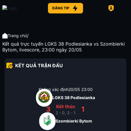
ĐĂNG TIP
/
Trang chủ
Kết quả trực tuyến LGKS 38 Podlesianka vs Szombierki
Bytom, livescore, 23:00 ngày 20/05
KẾT QUẢ TRẬN ĐẤU
Không xác định
20/05
23:00
LGKS 38 Podlesianka
Kết thúc
3
1
2 - 0, 3 - 1
Szombierki Bytom