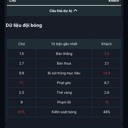
Chủ
Khách
Cầu thủ dự bị
Dữ liệu đội bóng
Chủ
10 trận gần nhất
Khách
1.5
Bàn thắng
2.2
2.7
Bàn thua
2.1
9.9
Bị sút trúng mục tiêu
14.9
7.1
Phạt góc
6.7
2.3
Thẻ vàng
2.6
9
Phạm lỗi
15
61%
Kiểm soát bóng
48%