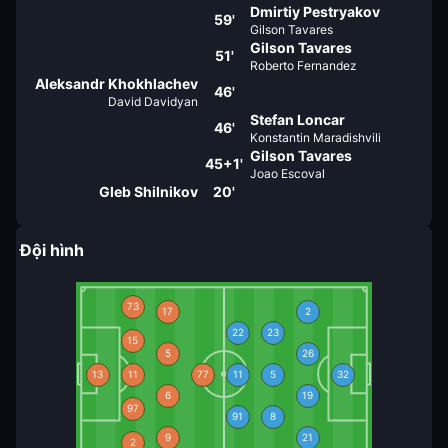
Dmirtiy Pestryakov
59'
Gilson Tavares
Gilson Tavares
51'
Roberto Fernandez
Aleksandr Khokhlachev
46'
David Davidyan
Stefan Loncar
46'
Konstantin Maradishvili
Gilson Tavares
45+1'
Joao Escoval
Gleb Shilnikov
20'
Đội hình
73
17
2
22
23
15
5
26
13
11
77
11
5
32
6
19
97
91
8
9
21
2