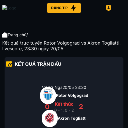
ĐĂNG TIP
/
Trang chủ
Kết quả trực tuyến Rotor Volgograd vs Akron Togliatti,
livescore, 23:30 ngày 20/05
KẾT QUẢ TRẬN ĐẤU
VĐQG Nga
20/05
23:30
Rotor Volgograd
Kết thúc
0
2
0 - 1, 0 - 2
Akron Togliatti