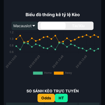
Biểu đồ thống kê tỷ lệ Kèo
Macauslot
Handicap
Tài/Xỉu
SO SÁNH KÈO TRỰC TUYẾN
Odds
HT