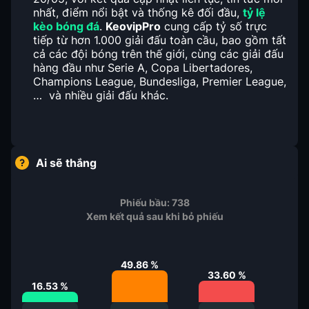
nhất, điểm nổi bật và thống kê đối đầu,
tỷ lệ
kèo bóng đá
.
KeovipPro
cung cấp tỷ số trực
tiếp từ hơn 1.000 giải đấu toàn cầu, bao gồm tất
cả các đội bóng trên thế giới, cùng các giải đấu
hàng đầu như Serie A, Copa Libertadores,
Champions League, Bundesliga, Premier League,
… và nhiều giải đấu khác.
Ai sẽ thắng
Phiếu bầu:
738
Xem kết quả sau khi bỏ phiếu
49.86
%
33.60
%
16.53
%