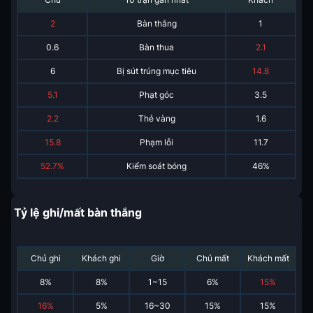
2
Bàn thắng
1
0.6
Bàn thua
2.1
6
Bị sút trúng mục tiêu
14.8
5.1
Phạt góc
3.5
2.2
Thẻ vàng
1.6
15.8
Phạm lỗi
11.7
52.7%
Kiểm soát bóng
46%
Tỷ lệ ghi/mất bàn thắng
Chủ ghi
Khách ghi
Giờ
Chủ mất
Khách mất
8
%
8
%
1~15
6
%
15
%
16
%
5
%
16~30
15
%
15
%