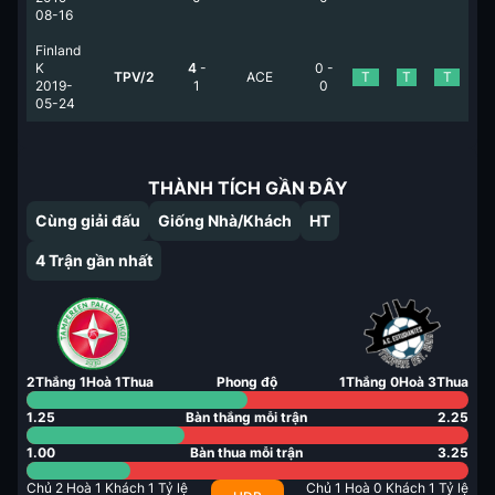
08-16
Finland
K
4
-
0
-
TPV/2
ACE
T
T
T
2019-
1
0
05-24
THÀNH TÍCH GẦN ĐÂY
Cùng giải đấu
Giống Nhà/Khách
HT
4
Trận gần nhất
2
Thắng
1
Hoà
1
Thua
Phong độ
1
Thắng
0
Hoà
3
Thua
1.25
Bàn thắng mỗi trận
2.25
1.00
Bàn thua mỗi trận
3.25
Chủ
2
Hoà
1
Khách
1
Tỷ lệ
Chủ
1
Hoà
0
Khách
1
Tỷ lệ