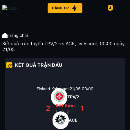
ĐĂNG TIP
/
Trang chủ
Kết quả trực tuyến TPV/2 vs ACE, livescore, 00:00 ngày
21/05
KẾT QUẢ TRẬN ĐẤU
Finland Kolmonen
21/05
00:00
TPV/2
Kết thúc
2
1
1 - 0, 2 - 1
ACE