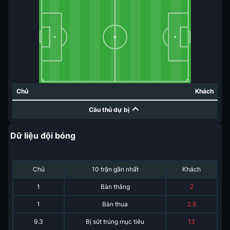
Chủ
Khách
Cầu thủ dự bị
Dữ liệu đội bóng
Chủ
10 trận gần nhất
Khách
1
Bàn thắng
2
1
Bàn thua
2.6
9.3
Bị sút trúng mục tiêu
13