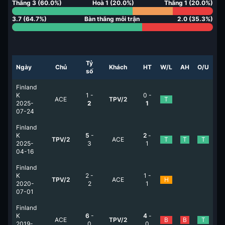
Thắng
3
(
60.0
%)
Hoà
1
(
20.0
%)
Thắng
1
(
20.0
%)
3.7
(
64.7
%)
Bàn thắng mỗi trận
2.0
(
35.3
%)
Tỷ
Ngày
Chủ
Khách
HT
W/L
AH
O/U
số
Finland
K
1
-
0
-
ACE
TPV/2
T
2025-
2
1
07-24
Finland
K
5
-
2
-
TPV/2
ACE
T
T
T
2025-
3
1
04-16
Finland
K
2
-
1
-
TPV/2
ACE
H
2020-
2
1
07-01
Finland
K
6
-
4
-
ACE
TPV/2
B
B
T
2019-
0
0