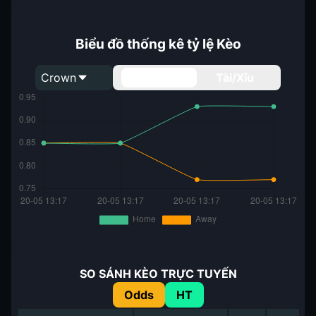
Biểu đồ thống kê tỷ lệ Kèo
Crown
Handicap
Tài/Xỉu
SO SÁNH KÈO TRỰC TUYẾN
Odds
HT