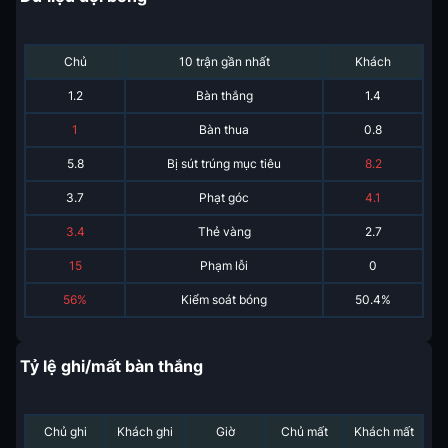
Chủ
10 trận gần nhất
Khách
1.2
Bàn thắng
1.4
1
Bàn thua
0.8
5.8
Bị sút trúng mục tiêu
8.2
3.7
Phạt góc
4.1
3.4
Thẻ vàng
2.7
15
Phạm lỗi
0
56%
Kiểm soát bóng
50.4%
Tỷ lệ ghi/mất bàn thắng
Chủ ghi
Khách ghi
Giờ
Chủ mất
Khách mất