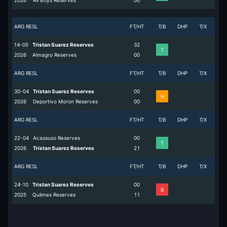
2026
All Boys Reserves
0
0
ARG RESL
FT/HT
T/B
DHP
T/X
14-05
Tristan Suarez Reserves
3
2
T
2026
Almagro Reserves
0
0
ARG RESL
FT/HT
T/B
DHP
T/X
30-04
Tristan Suarez Reserves
0
0
H
2026
Deportivo Moron Reserves
0
0
ARG RESL
FT/HT
T/B
DHP
T/X
22-04
Acassuso Reserves
0
0
T
2026
Tristan Suarez Reserves
2
1
ARG RESL
FT/HT
T/B
DHP
T/X
24-10
Tristan Suarez Reserves
0
0
B
2025
Quilmes Reserves
1
1