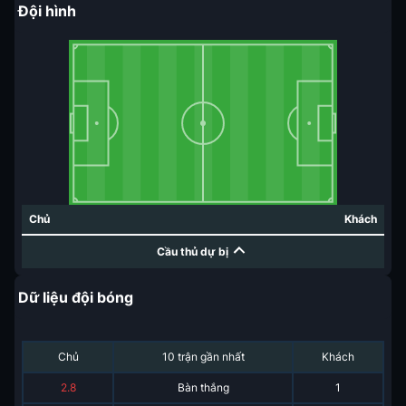
Đội hình
Chủ
Khách
Cầu thủ dự bị
Dữ liệu đội bóng
Chủ
10 trận gần nhất
Khách
2.8
Bàn thắng
1