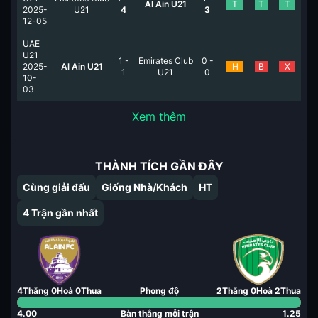
Al Ain U21
T
T
T
2025-
U21
4
3
12-05
UAE
U21
1
-
Emirates Club
0
-
2025-
Al Ain U21
H
B
X
1
U21
0
10-
03
Xem thêm
THÀNH TÍCH GẦN ĐÂY
Cùng giải đấu
Giống Nhà/Khách
HT
4
Trận gần nhất
4
Thắng
0
Hoà
0
Thua
Phong độ
2
Thắng
0
Hoà
2
Thua
4.00
Bàn thắng mỗi trận
1.25