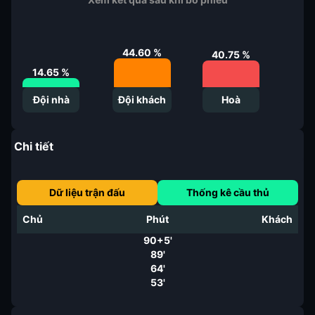
44.60
%
40.75
%
14.65
%
Đội nhà
Đội khách
Hoà
Chi tiết
Dữ liệu trận đấu
Thống kê cầu thủ
Chủ
Phút
Khách
90+5'
89'
64'
53'