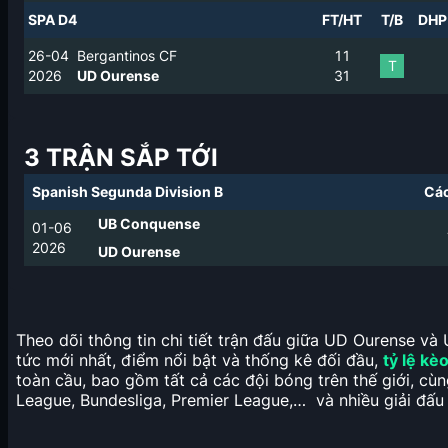
SPA D4
FT/HT
T/B
DHP
26-04
Bergantinos CF
1
1
T
2026
UD Ourense
3
1
3 TRẬN SẮP TỚI
Spanish Segunda Division B
Các
UB Conquense
01-06
2026
UD Ourense
Theo dõi thông tin chi tiết trận đấu giữa UD Ourense và
tức mới nhất, điểm nổi bật và thống kê đối đầu,
tỷ lệ kè
toàn cầu, bao gồm tất cả các đội bóng trên thế giới, cù
League, Bundesliga, Premier League,… và nhiều giải đấu