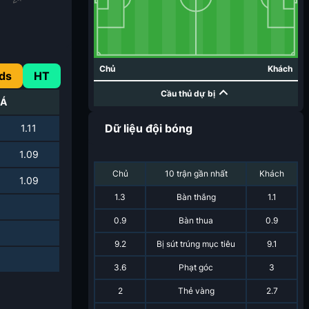
Chủ
Khách
ds
HT
Cầu thủ dự bị
 Á
Dữ liệu đội bóng
1.11
1.09
Chủ
10 trận gần nhất
Khách
1.09
1.3
Bàn thắng
1.1
0.9
Bàn thua
0.9
9.2
Bị sút trúng mục tiêu
9.1
3.6
Phạt góc
3
2
Thẻ vàng
2.7