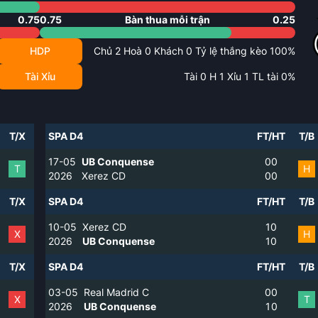
0.75
0.75
Bàn thua mỗi trận
0.25
HDP
Chủ
2
Hoà
0
Khách
0
Tỷ lệ thắng kèo
100
%
Tài Xỉu
Tài
0
H
1
Xỉu
1
TL tài
0
%
T/X
SPA D4
FT/HT
T/B
17-05
UB Conquense
0
0
T
H
2026
Xerez CD
0
0
T/X
SPA D4
FT/HT
T/B
10-05
Xerez CD
1
0
X
H
2026
UB Conquense
1
0
T/X
SPA D4
FT/HT
T/B
03-05
Real Madrid C
0
0
X
T
2026
UB Conquense
1
0