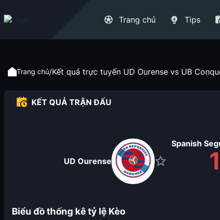
Trang chủ
Tips
/
Kết quả trực tuyến UD Ourense vs UB Conque
Trang chủ
KẾT QUẢ TRẬN ĐẤU
Spanish Seg
UD Ourense
Biểu đồ thống kê tỷ lệ Kèo