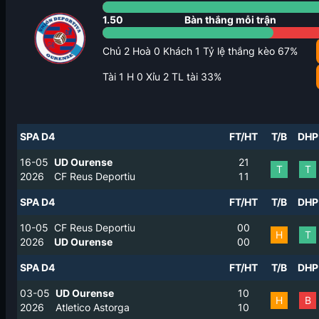
1.50
Bàn thắng mỗi trận
Chủ
2
Hoà
0
Khách
1
Tỷ lệ thắng kèo
67
%
Tài
1
H
0
Xỉu
2
TL tài
33
%
SPA D4
FT/HT
T/B
DHP
16-05
UD Ourense
2
1
T
T
2026
CF Reus Deportiu
1
1
SPA D4
FT/HT
T/B
DHP
10-05
CF Reus Deportiu
0
0
H
T
2026
UD Ourense
0
0
SPA D4
FT/HT
T/B
DHP
03-05
UD Ourense
1
0
H
B
2026
Atletico Astorga
1
0