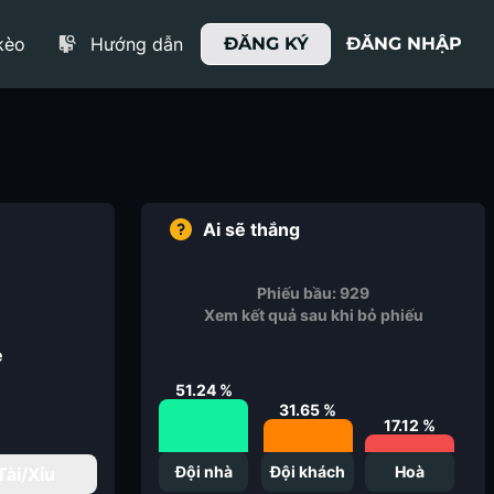
kèo
Hướng dẫn
ĐĂNG KÝ
ĐĂNG NHẬP
Ai sẽ thắng
Phiếu bầu:
929
Xem kết quả sau khi bỏ phiếu
e
51.24
%
31.65
%
17.12
%
Đội nhà
Đội khách
Hoà
Tài/Xỉu