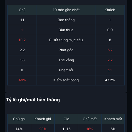
Chủ
10 trận gần nhất
Khách
1.1
Bàn thắng
1
1
Bàn thua
0.9
10.2
Bị sút trúng mục tiêu
8
2.2
Phạt góc
5.7
1.8
Thẻ vàng
2.2
0
Phạm lỗi
21
49%
Kiểm soát bóng
47.2%
Tỷ lệ ghi/mất bàn thắng
Chủ ghi
Khách ghi
Giờ
Chủ mất
Khách mất
14
%
23
%
1~15
16
%
6
%