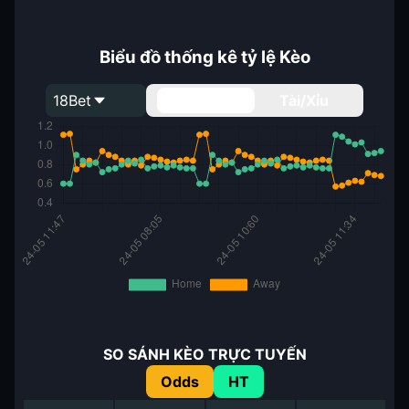
Biểu đồ thống kê tỷ lệ Kèo
18Bet
Handicap
Tài/Xỉu
SO SÁNH KÈO TRỰC TUYẾN
Odds
HT