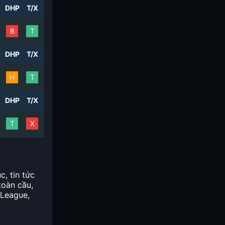
DHP
T/X
B
T
DHP
T/X
H
T
DHP
T/X
T
X
c, tin tức
toàn cầu,
 League,