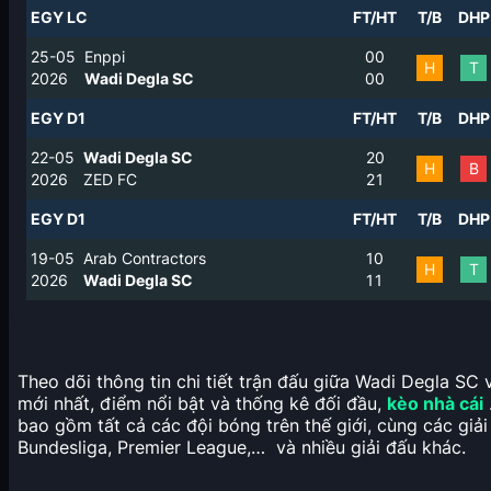
EGY LC
FT/HT
T/B
DHP
25-05
Enppi
0
0
H
T
2026
Wadi Degla SC
0
0
EGY D1
FT/HT
T/B
DHP
22-05
Wadi Degla SC
2
0
H
B
2026
ZED FC
2
1
EGY D1
FT/HT
T/B
DHP
19-05
Arab Contractors
1
0
H
T
2026
Wadi Degla SC
1
1
Theo dõi thông tin chi tiết trận đấu giữa Wadi Degla SC 
mới nhất, điểm nổi bật và thống kê đối đầu,
kèo nhà cái
bao gồm tất cả các đội bóng trên thế giới, cùng các gi
Bundesliga, Premier League,… và nhiều giải đấu khác.