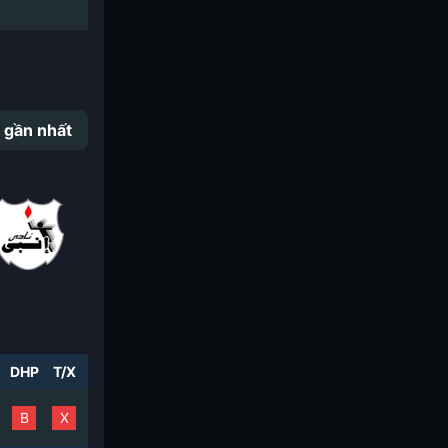
 gần nhất
DHP
T/X
B
X