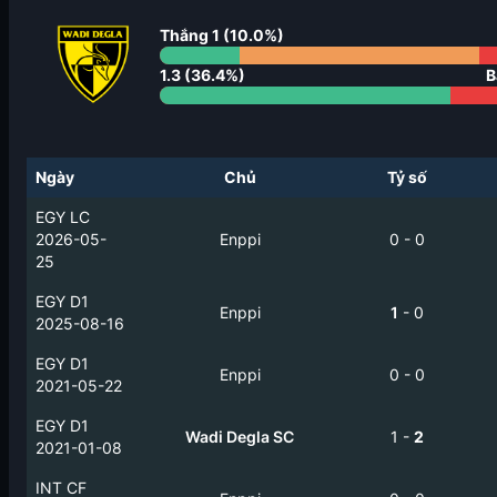
Thắng
1
(
10.0
%)
1.3
(
36.4
%)
B
Ngày
Chủ
Tỷ số
EGY LC
2026-05-
Enppi
0
-
0
25
EGY D1
Enppi
1
-
0
2025-08-16
EGY D1
Enppi
0
-
0
2021-05-22
EGY D1
Wadi Degla SC
1
-
2
2021-01-08
INT CF