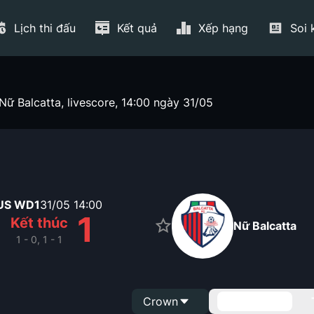
Lịch thi đấu
Kết quả
Xếp hạng
Soi 
ữ Balcatta, livescore, 14:00 ngày 31/05
US WD1
31/05
14:00
1
1
Kết thúc
Nữ Balcatta
1 - 0, 1 - 1
Crown
Handicap