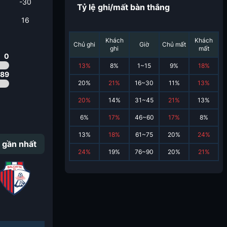
-30
Tỷ lệ ghi/mất bàn thắng
16
Khách
Khách
Chủ ghi
Giờ
Chủ mất
ghi
mất
0
13
%
8
%
1~15
9
%
18
%
.89
20
%
21
%
16~30
11
%
13
%
20
%
14
%
31~45
21
%
13
%
6
%
17
%
46~60
17
%
8
%
13
%
18
%
61~75
20
%
24
%
 gần nhất
24
%
19
%
76~90
20
%
21
%