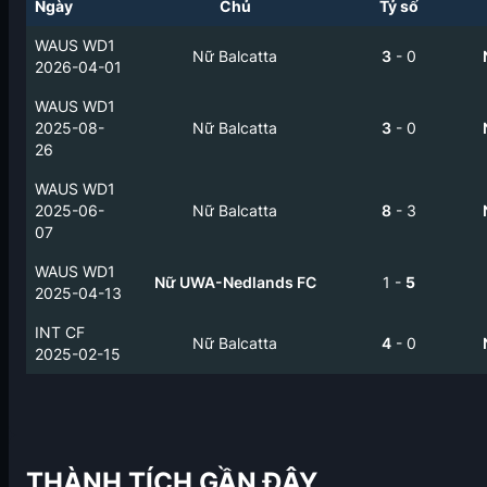
Ngày
Chủ
Tỷ số
WAUS WD1
Nữ Balcatta
3
-
0
2026-04-01
WAUS WD1
2025-08-
Nữ Balcatta
3
-
0
26
WAUS WD1
2025-06-
Nữ Balcatta
8
-
3
07
WAUS WD1
Nữ UWA-Nedlands FC
1
-
5
2025-04-13
INT CF
Nữ Balcatta
4
-
0
2025-02-15
THÀNH TÍCH GẦN ĐÂY