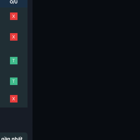
O/U
X
X
T
T
X
 gần nhất