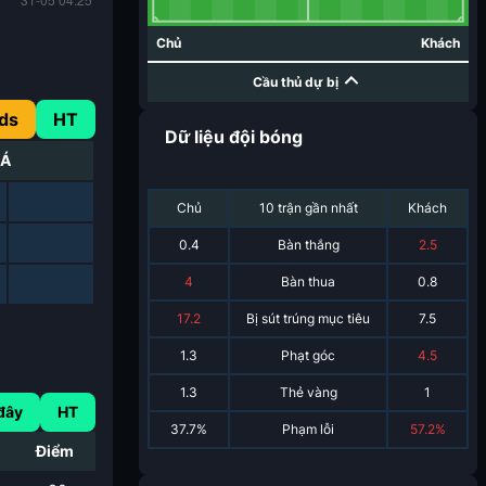
Chủ
Khách
Cầu thủ dự bị
ds
HT
Dữ liệu đội bóng
 Á
Chủ
10 trận gần nhất
Khách
0.4
Bàn thắng
2.5
4
Bàn thua
0.8
17.2
Bị sút trúng mục tiêu
7.5
1.3
Phạt góc
4.5
1.3
Thẻ vàng
1
đây
HT
37.7%
Phạm lỗi
57.2%
i
Điểm