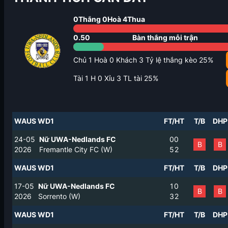
0
Thắng
0
Hoà
4
Thua
0.50
Bàn thắng mỗi trận
Chủ
1
Hoà
0
Khách
3
Tỷ lệ thắng kèo
25
%
Tài
1
H
0
Xỉu
3
TL tài
25
%
WAUS WD1
FT/HT
T/B
DHP
24-05
Nữ UWA-Nedlands FC
0
0
B
B
2026
Fremantle City FC (W)
5
2
WAUS WD1
FT/HT
T/B
DHP
17-05
Nữ UWA-Nedlands FC
1
0
B
B
2026
Sorrento (W)
3
2
WAUS WD1
FT/HT
T/B
DHP