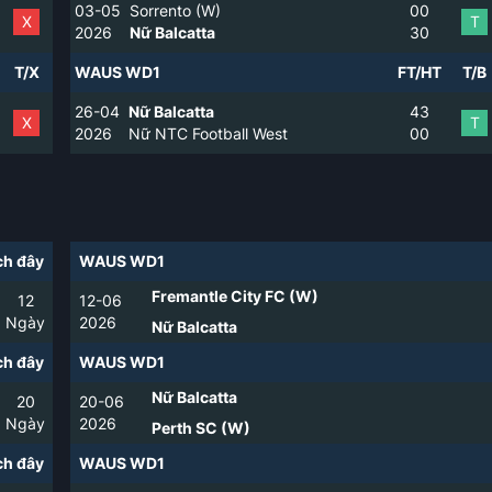
03-05
Sorrento (W)
0
0
X
T
2026
Nữ Balcatta
3
0
T/X
WAUS WD1
FT/HT
T/B
26-04
Nữ Balcatta
4
3
X
T
2026
Nữ NTC Football West
0
0
h đây
WAUS WD1
Fremantle City FC (W)
12
12-06
Ngày
2026
Nữ Balcatta
h đây
WAUS WD1
Nữ Balcatta
20
20-06
Ngày
2026
Perth SC (W)
h đây
WAUS WD1