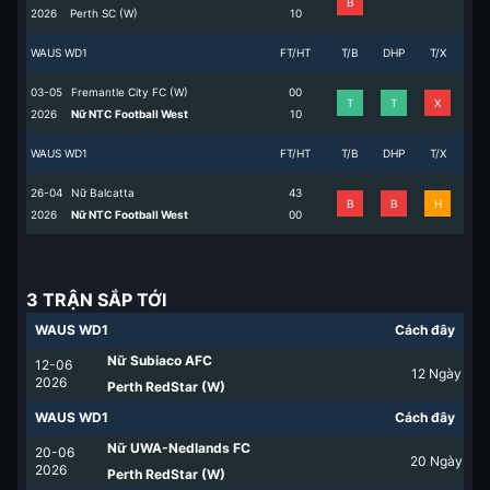
B
2026
Perth SC (W)
1
0
WAUS WD1
FT/HT
T/B
DHP
T/X
03-05
Fremantle City FC (W)
0
0
T
T
X
2026
Nữ NTC Football West
1
0
WAUS WD1
FT/HT
T/B
DHP
T/X
26-04
Nữ Balcatta
4
3
B
B
H
2026
Nữ NTC Football West
0
0
3 TRẬN SẮP TỚI
WAUS WD1
Cách đây
Nữ Subiaco AFC
12-06
12
Ngày
2026
Perth RedStar (W)
WAUS WD1
Cách đây
Nữ UWA-Nedlands FC
20-06
20
Ngày
2026
Perth RedStar (W)