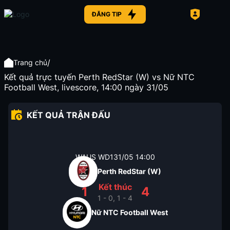
ĐĂNG TIP
/
Trang chủ
Kết quả trực tuyến Perth RedStar (W) vs Nữ NTC
Football West, livescore, 14:00 ngày 31/05
KẾT QUẢ TRẬN ĐẤU
WAUS WD1
31/05
14:00
Perth RedStar (W)
Kết thúc
1
4
1 - 0, 1 - 4
Nữ NTC Football West