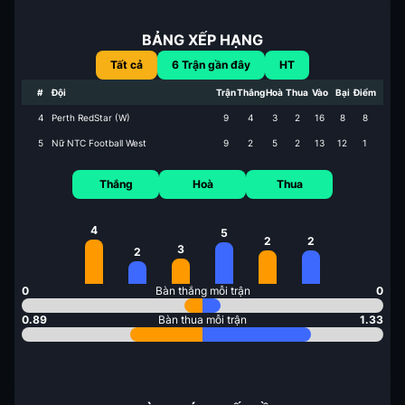
BẢNG XẾP HẠNG
Tất cả
6
Trận gần đây
HT
#
Đội
Trận
Thắng
Hoà
Thua
Vào
Bại
Điểm
4
Perth RedStar (W)
9
4
3
2
16
8
8
5
Nữ NTC Football West
9
2
5
2
13
12
1
Thắng
Hoà
Thua
4
5
2
2
3
2
0
Bàn thắng mỗi trận
0
0.89
Bàn thua mỗi trận
1.33