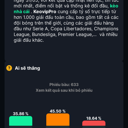
ngày 31/05, với kết quả cập nhật liên tục, tin tức
mới nhất, điểm nổi bật và thống kê đối đầu,
kèo
nhà cái
.
KeovipPro
cung cấp tỷ số trực tiếp từ
hơn 1.000 giải đấu toàn cầu, bao gồm tất cả các
đội bóng trên thế giới, cùng các giải đấu hàng
đầu như Serie A, Copa Libertadores, Champions
League, Bundesliga, Premier League,… và nhiều
giải đấu khác.
Ai sẽ thắng
Phiếu bầu:
633
Xem kết quả sau khi bỏ phiếu
45.50
%
35.86
%
18.64
%