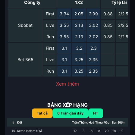
Công ty
1X2
Tỷ lệ tài xỉu
First
3.34
2.05
2.99
0.88
2/2.5
Sbobet
Live
3.55
2.13
3.02
0.85
2/2.5
Run
3.55
2.13
3.02
0.85
2/2.5
First
3.1
3.2
2.3
Bet 365
Live
3.1
3.25
2.35
Run
3.1
3.25
2.35
Xem thêm
BẢNG XẾP HẠNG
Tất cả
6
Trận gần đây
HT
#
Đội
Trận
Thắng
Hoà
Thua
Vào
Bại
Điểm
19
Remo Belem (PA)
17
3
6
8
20
29
-9