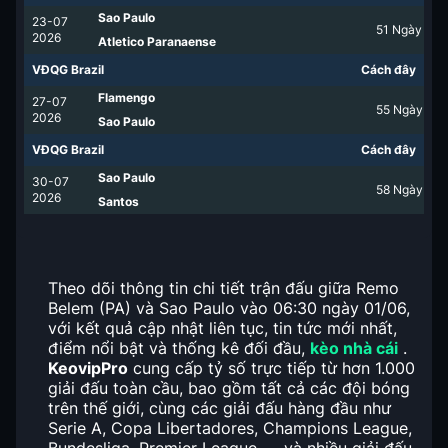
Sao Paulo
23-07
51
Ngày
2026
Atletico Paranaense
VĐQG Brazil
Cách đây
Flamengo
27-07
55
Ngày
2026
Sao Paulo
VĐQG Brazil
Cách đây
Sao Paulo
30-07
58
Ngày
2026
Santos
Theo dõi thông tin chi tiết trận đấu giữa Remo
Belem (PA) và Sao Paulo vào 06:30 ngày 01/06,
với kết quả cập nhật liên tục, tin tức mới nhất,
điểm nổi bật và thống kê đối đầu,
kèo nhà cái
.
KeovipPro
cung cấp tỷ số trực tiếp từ hơn 1.000
giải đấu toàn cầu, bao gồm tất cả các đội bóng
trên thế giới, cùng các giải đấu hàng đầu như
Serie A, Copa Libertadores, Champions League,