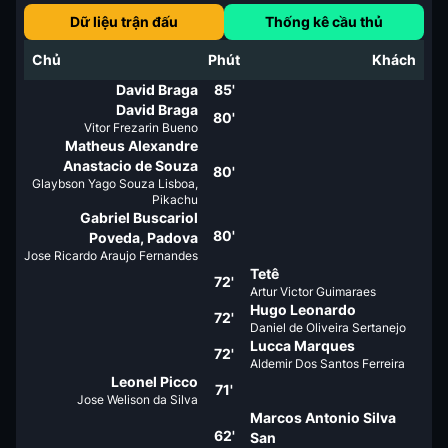
Dữ liệu trận đấu
Thống kê cầu thủ
Chủ
Phút
Khách
David Braga
85'
David Braga
80'
Vitor Frezarin Bueno
Matheus Alexandre
Anastacio de Souza
80'
Glaybson Yago Souza Lisboa,
Pikachu
Gabriel Buscariol
80'
Poveda, Padova
Jose Ricardo Araujo Fernandes
Tetê
72'
Artur Victor Guimaraes
Hugo Leonardo
72'
Daniel de Oliveira Sertanejo
Lucca Marques
72'
Aldemir Dos Santos Ferreira
Leonel Picco
71'
Jose Welison da Silva
Marcos Antonio Silva
62'
San