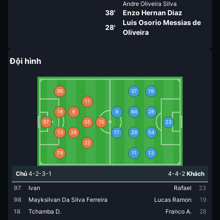
Andre Oliveira Silva
38'
Enzo Hernan Diaz
Luis Osorio Messias de
28'
Oliveira
Đội hình
98
37
19
11
18
8
9
94
28
97
55
15
23
13
28
17
29
54
22
79
11
13
Chủ
4-2-3-1
4-4-2
Khách
97
Ivan
Rafael
23
98
Mayksilvan Da Silva Ferreira
Lucas Ramon
19
18
Tchamba D.
Franco A.
28