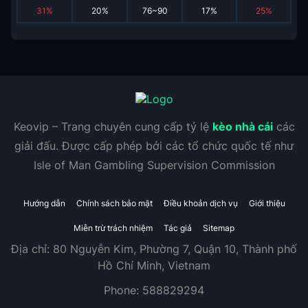
31
%
20
%
76~90
17
%
25
%
Keovip – Trang chuyên cung cấp tỷ lệ
kèo nhà cái
các
giải đấu. Được cấp phép bởi các tổ chức quốc tế như
Isle of Man Gambling Supervision Commission
Hướng dẫn
Chính sách bảo mật
Điều khoản dịch vụ
Giới thiệu
Miễn trừ trách nhiệm
Tác giả
Sitemap
Địa chỉ:
80 Nguyễn Kim, Phường 7, Quận 10, Thành phố
Hồ Chí Minh, Vietnam
Phone:
588829294