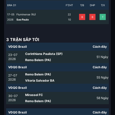
BRA D1
FT/HT
T/B
DHP
T/X
17-05
Fluminense (RJ)
2
2
B
B
T
2026
Sao Paulo
1
0
3 TRẬN SẮP TỚI
VĐQG Brazil
Cách đây
Corinthians Paulista (SP)
23-07
51
Ngày
2026
Remo Belem (PA)
VĐQG Brazil
Cách đây
Remo Belem (PA)
27-07
55
Ngày
2026
Vitoria Salvador BA
VĐQG Brazil
Cách đây
Mirassol FC
30-07
58
Ngày
2026
Remo Belem (PA)
VĐQG Brazil
Cách đây